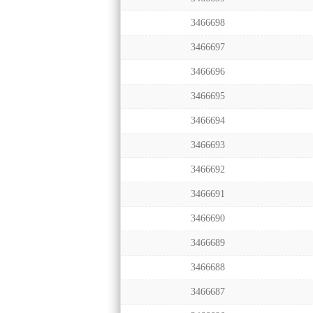
3466698
3466697
3466696
3466695
3466694
3466693
3466692
3466691
3466690
3466689
3466688
3466687