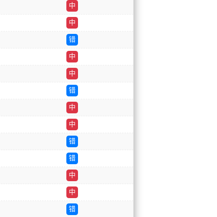
中
中
错
中
中
错
中
中
错
错
中
中
错