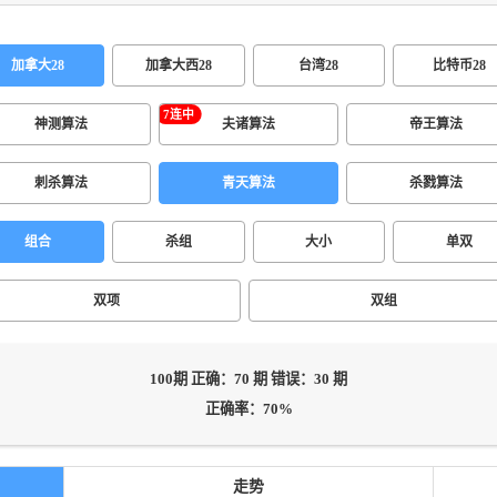
加拿大28
加拿大西28
台湾28
比特币28
神测算法
夫诸算法
帝王算法
刺杀算法
青天算法
杀戮算法
组合
杀组
大小
单双
双项
双组
100期 正确：70 期 错误：30 期
正确率：70%
走势