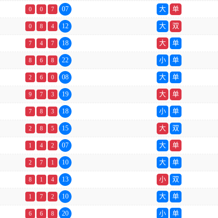
07
大
单
0
0
7
12
大
双
0
8
4
18
大
单
7
4
7
22
小
单
8
6
8
08
大
单
2
6
0
19
大
单
9
7
3
18
小
单
7
8
3
15
大
双
2
8
5
07
大
单
1
4
2
10
大
单
2
7
1
13
小
双
8
1
4
10
大
单
1
7
2
20
小
单
6
6
8