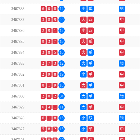
3467838
6
0
8
14
小
单
错
3467837
3
8
9
20
大
双
中
3467836
2
9
1
12
小
双
中
3467835
9
3
7
19
大
单
中
3467834
3
8
5
16
大
单
中
3467833
2
7
3
12
大
单
错
3467832
2
9
8
19
小
单
中
3467831
8
1
9
18
大
单
中
3467830
2
0
2
04
大
单
错
3467829
6
4
1
11
大
单
中
3467828
6
1
8
15
小
双
错
3467827
5
8
2
15
小
单
中