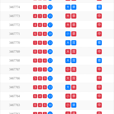
3467774
1
9
2
12
大
单
错
3467773
4
3
8
15
大
单
中
3467772
4
4
9
17
大
单
中
3467771
6
9
4
19
小
单
中
3467770
1
9
3
13
大
双
错
3467769
8
9
3
20
大
双
中
3467768
9
0
4
13
大
双
错
3467767
1
2
3
06
小
双
中
3467766
5
8
9
22
大
双
中
3467765
3
4
6
13
大
单
中
3467764
6
4
3
13
小
单
中
3467763
0
4
6
10
小
单
中