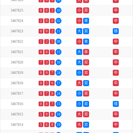
3467826
2
9
9
20
大
双
中
3467825
8
0
2
10
小
双
中
3467824
2
0
0
02
小
单
中
3467823
0
9
2
11
大
双
错
3467822
1
2
5
08
小
单
中
3467821
6
0
7
13
大
单
中
3467820
7
3
0
10
大
双
中
3467819
8
9
7
24
小
双
中
3467818
6
5
6
17
大
双
中
3467817
9
7
8
24
小
双
中
3467816
0
8
7
15
小
双
错
3467815
1
9
8
18
大
双
中
3467814
5
6
8
19
大
双
中