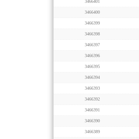
3466401
3466400
3466399
3466398
3466397
3466396
3466395
3466394
3466393
3466392
3466391
3466390
3466389