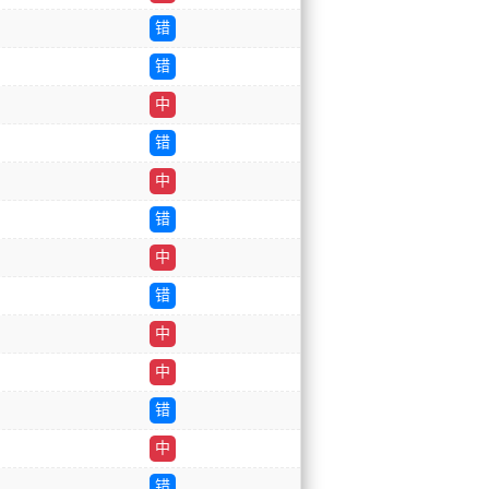
错
错
中
错
中
错
中
错
中
中
错
中
错