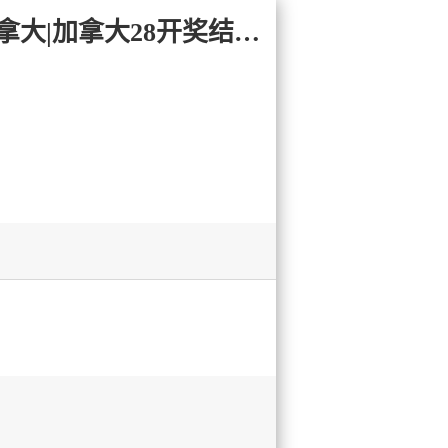
易记域名-28yC.com 加拿大28-28加拿大刮奖-pc开奖结果预测加拿大|加拿大28开奖结果预测官网|加拿大预测28在线预测官网_专注研究!