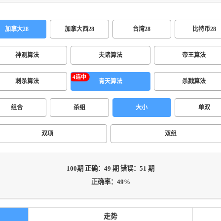
加拿大28
加拿大西28
台湾28
比特币28
神测算法
夫诸算法
帝王算法
刺杀算法
青天算法
杀戮算法
组合
杀组
大小
单双
双项
双组
100期 正确：49 期 错误：51 期
正确率：49%
走势