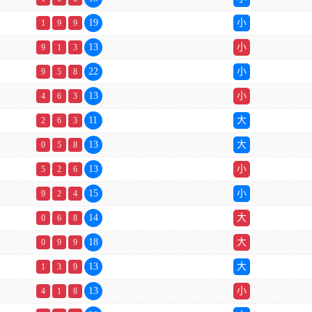
19
小
1
9
9
13
小
9
1
3
22
小
9
5
8
13
小
4
6
3
11
大
2
6
3
13
大
0
5
8
13
小
5
2
6
15
小
9
2
4
14
大
0
6
8
18
大
0
9
9
13
大
1
3
9
13
小
4
1
8