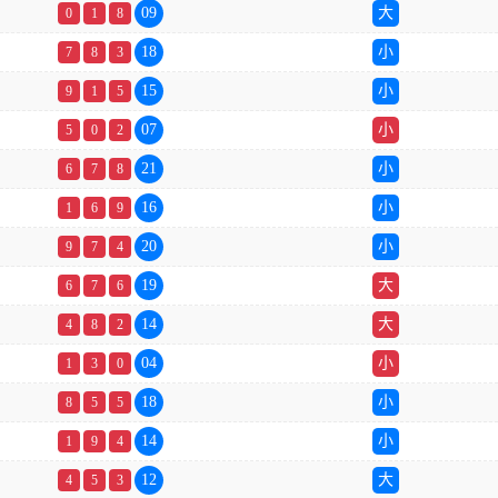
09
大
0
1
8
18
小
7
8
3
15
小
9
1
5
07
小
5
0
2
21
小
6
7
8
16
小
1
6
9
20
小
9
7
4
19
大
6
7
6
14
大
4
8
2
04
小
1
3
0
18
小
8
5
5
14
小
1
9
4
12
大
4
5
3