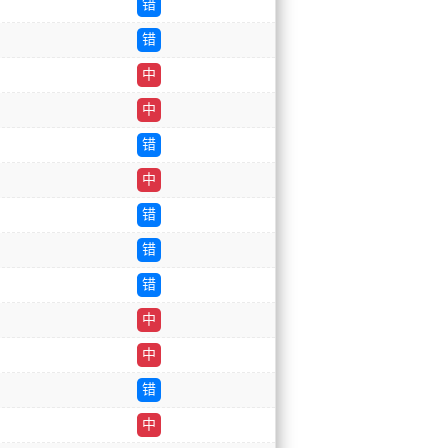
错
错
中
中
错
中
错
错
错
中
中
错
中