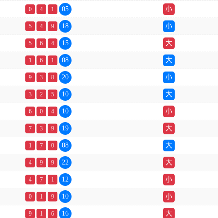
05
小
0
4
1
18
小
5
4
9
15
大
5
6
4
08
大
1
6
1
20
小
9
3
8
10
大
3
2
5
10
小
6
0
4
19
大
7
3
9
08
大
1
7
0
22
大
4
9
9
12
小
4
7
1
10
小
0
1
9
16
大
9
1
6