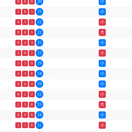
20
小
6
6
8
15
小
2
8
5
12
小
4
5
3
22
大
9
8
5
15
小
8
4
3
13
小
3
8
2
19
小
5
5
9
14
小
3
3
8
19
小
9
6
4
12
小
8
2
2
15
大
2
5
8
14
小
6
0
8
11
小
2
1
8