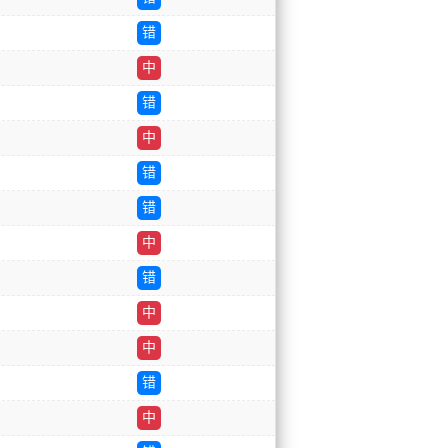
错
中
错
中
错
错
中
错
中
中
错
中