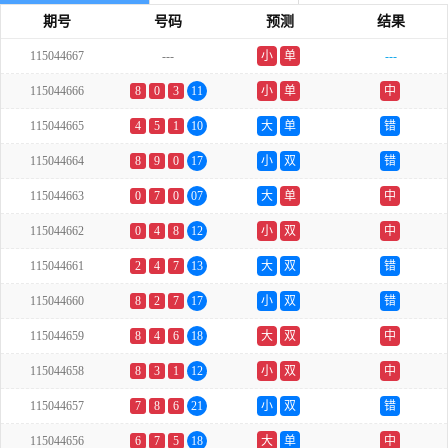
期号
号码
预测
结果
115044667
---
小
单
---
115044666
8
0
3
11
小
单
中
115044665
4
5
1
10
大
单
错
115044664
8
9
0
17
小
双
错
115044663
0
7
0
07
大
单
中
115044662
0
4
8
12
小
双
中
115044661
2
4
7
13
大
双
错
115044660
8
2
7
17
小
双
错
115044659
8
4
6
18
大
双
中
115044658
8
3
1
12
小
双
中
115044657
7
8
6
21
小
双
错
115044656
6
7
5
18
大
单
中