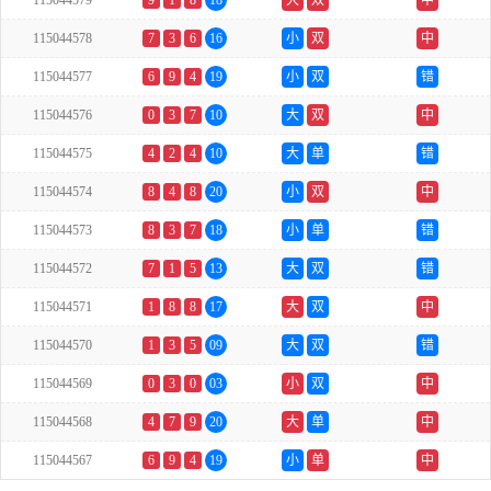
115044579
9
1
8
18
大
双
中
115044578
7
3
6
16
小
双
中
115044577
6
9
4
19
小
双
错
115044576
0
3
7
10
大
双
中
115044575
4
2
4
10
大
单
错
115044574
8
4
8
20
小
双
中
115044573
8
3
7
18
小
单
错
115044572
7
1
5
13
大
双
错
115044571
1
8
8
17
大
双
中
115044570
1
3
5
09
大
双
错
115044569
0
3
0
03
小
双
中
115044568
4
7
9
20
大
单
中
115044567
6
9
4
19
小
单
中