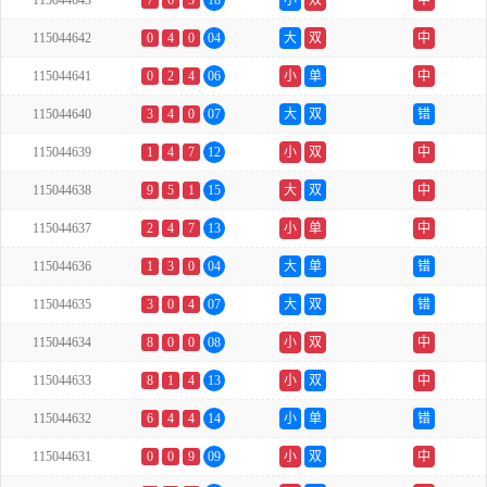
115044643
7
6
5
18
小
双
中
115044642
0
4
0
04
大
双
中
115044641
0
2
4
06
小
单
中
115044640
3
4
0
07
大
双
错
115044639
1
4
7
12
小
双
中
115044638
9
5
1
15
大
双
中
115044637
2
4
7
13
小
单
中
115044636
1
3
0
04
大
单
错
115044635
3
0
4
07
大
双
错
115044634
8
0
0
08
小
双
中
115044633
8
1
4
13
小
双
中
115044632
6
4
4
14
小
单
错
115044631
0
0
9
09
小
双
中