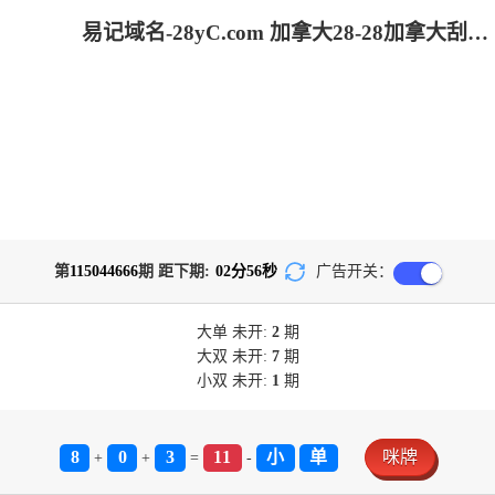
易记域名-28yC.com 加拿大28-28加拿大刮奖-pc开奖结果预测加拿大|加拿大28开奖结果预测官网|加拿大预测28在线预测官网_专注研究!
第
115044666
期 距下期:
02
分
56
秒
广告开关：
大单
未开:
2
期
大双
未开:
7
期
小双
未开:
1
期
8
0
3
11
小
单
咪牌
+
+
=
-