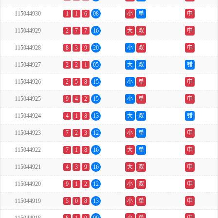
115044930
1
1
6
08
小
单
中
115044929
2
7
7
16
大
双
中
115044928
8
3
9
20
小
双
中
115044927
2
2
1
05
大
双
错
115044926
2
5
8
15
小
单
中
115044925
9
4
2
15
小
单
中
115044924
4
1
8
13
大
双
错
115044923
7
2
3
12
小
单
中
115044922
7
1
8
16
大
单
中
115044921
4
3
9
16
大
双
中
115044920
9
1
2
12
小
双
中
115044919
5
0
8
13
小
单
中