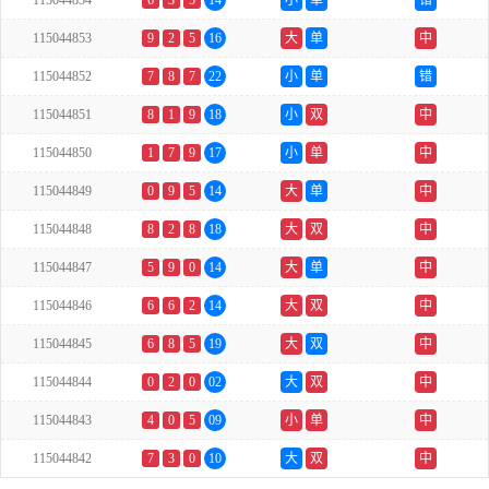
115044854
6
3
5
14
小
单
错
115044853
9
2
5
16
大
单
中
115044852
7
8
7
22
小
单
错
115044851
8
1
9
18
小
双
中
115044850
1
7
9
17
小
单
中
115044849
0
9
5
14
大
单
中
115044848
8
2
8
18
大
双
中
115044847
5
9
0
14
大
单
中
115044846
6
6
2
14
大
双
中
115044845
6
8
5
19
大
双
中
115044844
0
2
0
02
大
双
中
115044843
4
0
5
09
小
单
中
115044842
7
3
0
10
大
双
中