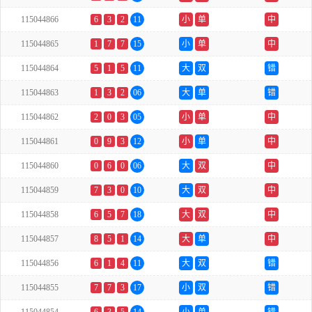
115044866
6
3
2
11
小
单
中
115044865
1
7
7
15
小
单
中
115044864
5
1
5
11
大
双
错
115044863
1
3
2
06
大
单
错
115044862
2
0
3
05
小
单
中
115044861
0
9
3
12
小
单
中
115044860
0
6
0
06
大
双
中
115044859
7
3
0
10
大
双
中
115044858
6
5
7
18
大
双
中
115044857
8
5
1
14
大
单
中
115044856
6
1
4
11
大
双
错
115044855
7
7
3
17
小
双
错