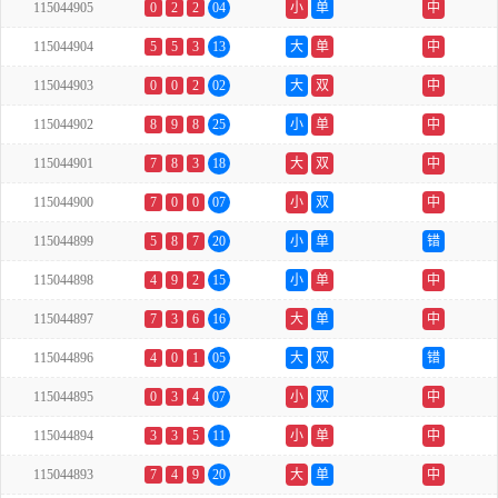
115044905
0
2
2
04
小
单
中
115044904
5
5
3
13
大
单
中
115044903
0
0
2
02
大
双
中
115044902
8
9
8
25
小
单
中
115044901
7
8
3
18
大
双
中
115044900
7
0
0
07
小
双
中
115044899
5
8
7
20
小
单
错
115044898
4
9
2
15
小
单
中
115044897
7
3
6
16
大
单
中
115044896
4
0
1
05
大
双
错
115044895
0
3
4
07
小
双
中
115044894
3
3
5
11
小
单
中
115044893
7
4
9
20
大
单
中