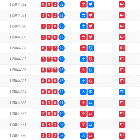
115044892
0
0
2
02
小
单
中
115044891
3
6
2
11
大
单
中
115044890
1
5
9
15
小
单
中
115044889
2
9
6
17
大
单
中
115044888
8
7
2
17
大
双
中
115044887
2
7
9
18
小
双
中
115044886
6
2
7
15
大
双
中
115044885
0
8
8
16
小
双
中
115044884
6
6
0
12
大
单
错
115044883
0
5
6
11
小
双
中
115044882
2
8
0
10
小
双
中
115044881
0
4
3
07
小
双
中
115044880
3
3
2
08
大
双
中