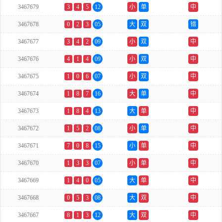
3467679
3
4
5
12
小
单
中
3467678
0
2
3
05
大
双
错
3467677
3
4
2
09
小
双
中
3467676
4
1
4
09
小
双
中
3467675
1
0
6
07
小
双
中
3467674
1
8
7
16
大
单
中
3467673
1
8
4
13
大
单
中
3467672
1
5
2
08
小
单
中
3467671
7
0
8
15
小
单
中
3467670
1
3
3
07
小
单
中
3467669
1
4
0
05
大
单
中
3467668
0
5
3
08
大
双
中
3467667
8
1
3
12
大
双
中