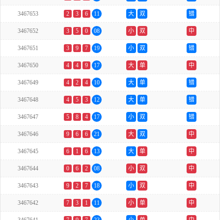
3467653
2
3
6
11
大
双
错
3467652
3
5
0
08
小
双
中
3467651
3
9
7
19
小
双
错
3467650
4
4
9
17
大
单
中
3467649
4
2
4
10
大
单
错
3467648
4
5
3
12
大
单
错
3467647
5
8
4
17
小
双
错
3467646
9
6
6
21
大
双
中
3467645
6
1
6
13
大
单
中
3467644
0
6
2
08
小
双
中
3467643
9
2
7
18
小
双
中
3467642
7
3
1
11
小
单
中