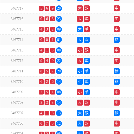
3467717
5
6
9
20
大
双
中
3467716
9
6
8
23
大
单
中
3467715
4
3
2
09
大
单
中
3467714
0
0
1
01
大
双
错
3467713
4
1
3
08
小
双
中
3467712
9
4
9
22
大
单
中
3467711
8
5
7
20
小
单
错
3467710
6
2
6
14
小
单
错
3467709
2
5
1
08
小
单
中
3467708
8
3
3
14
大
双
中
3467707
4
1
8
13
大
双
错
3467706
0
7
5
12
大
双
中