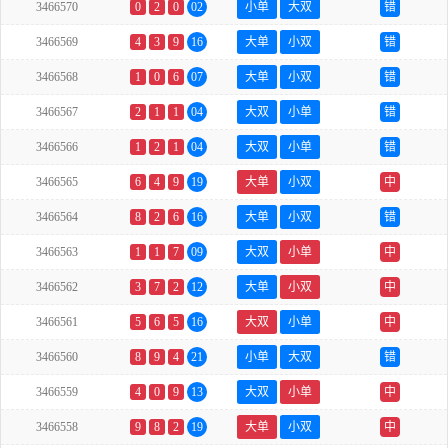
3466570
0
2
0
02
小单
大双
错
3466569
4
3
9
16
大单
小双
错
3466568
1
0
6
07
大单
小双
错
3466567
2
1
1
04
大双
小单
错
3466566
1
2
1
04
大双
小单
错
3466565
6
4
9
19
大单
小双
中
3466564
8
2
6
16
大单
小双
错
3466563
1
1
7
09
大双
小单
中
3466562
3
7
2
12
大单
小双
中
3466561
5
6
5
16
大双
小单
中
3466560
8
9
4
21
小单
大双
错
3466559
4
0
9
13
大双
小单
中
3466558
9
8
2
19
大单
小双
中