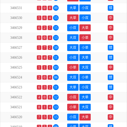
3466531
1
0
8
09
大单
小双
错
3466530
5
6
4
15
大单
小双
中
3466529
6
2
7
15
小双
大单
中
3466528
9
0
4
13
大双
小单
中
3466527
1
7
2
10
大双
小单
错
3466526
0
4
7
11
小双
大单
错
3466525
1
1
1
03
小单
大双
中
3466524
2
0
4
06
大双
小单
错
3466523
6
3
2
11
大单
小双
错
3466522
4
0
8
12
小双
大单
中
3466521
8
1
4
13
小单
大双
中
3466520
7
5
3
15
小双
大单
中