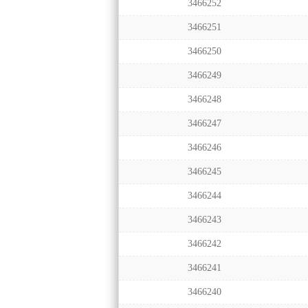
3466252
3466251
3466250
3466249
3466248
3466247
3466246
3466245
3466244
3466243
3466242
3466241
3466240