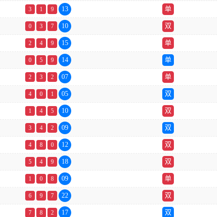
13
单
3
1
9
10
双
0
3
7
15
单
2
4
9
14
单
0
5
9
07
单
2
3
2
05
双
4
0
1
10
双
1
4
5
09
双
3
4
2
12
双
4
8
0
18
双
5
4
9
09
单
1
0
8
22
双
6
9
7
17
双
7
8
2