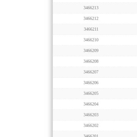
3466213
3466212
3466211
3466210
3466209
3466208
3466207
3466206
3466205
3466204
3466203
3466202
3466201