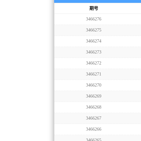
期号
3466276
3466275
3466274
3466273
3466272
3466271
3466270
3466269
3466268
3466267
3466266
3466265