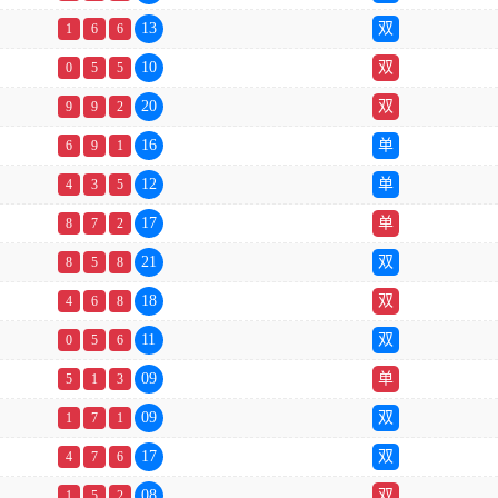
13
双
1
6
6
10
双
0
5
5
20
双
9
9
2
16
单
6
9
1
12
单
4
3
5
17
单
8
7
2
21
双
8
5
8
18
双
4
6
8
11
双
0
5
6
09
单
5
1
3
09
双
1
7
1
17
双
4
7
6
08
双
1
5
2