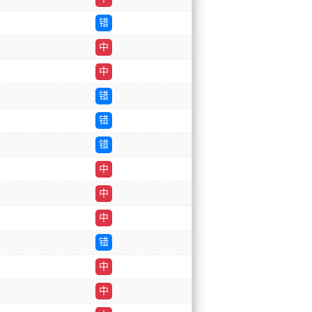
错
中
中
错
错
错
中
中
中
错
中
中