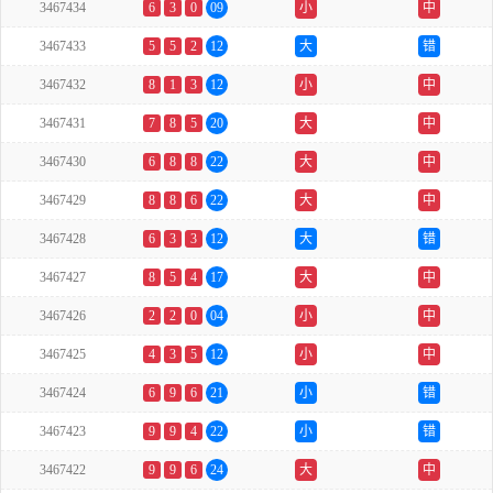
3467434
6
3
0
09
小
中
3467433
5
5
2
12
大
错
3467432
8
1
3
12
小
中
3467431
7
8
5
20
大
中
3467430
6
8
8
22
大
中
3467429
8
8
6
22
大
中
3467428
6
3
3
12
大
错
3467427
8
5
4
17
大
中
3467426
2
2
0
04
小
中
3467425
4
3
5
12
小
中
3467424
6
9
6
21
小
错
3467423
9
9
4
22
小
错
3467422
9
9
6
24
大
中