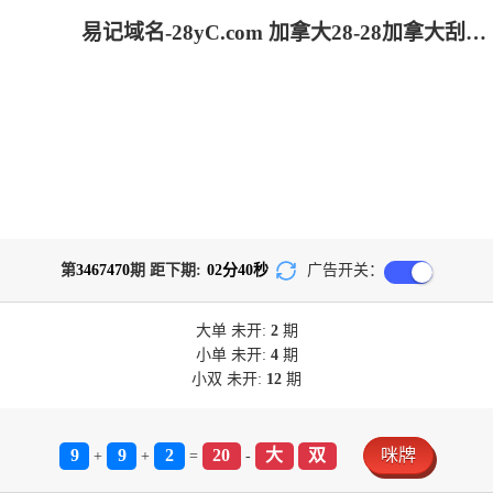
易记域名-28yC.com 加拿大28-28加拿大刮奖-pc开奖结果预测加拿大|加拿大28开奖结果预测官网|加拿大预测28在线预测官网_专注研究!
第
3467470
期 距下期:
02
分
40
秒
广告开关：
大单
未开:
2
期
小单
未开:
4
期
小双
未开:
12
期
9
9
2
20
大
双
咪牌
+
+
=
-