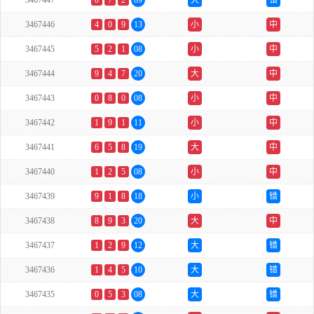
3467447
0
7
2
09
大
错
3467446
4
0
9
13
小
中
3467445
5
2
1
08
小
中
3467444
9
4
7
20
大
中
3467443
0
8
0
08
小
中
3467442
1
9
1
11
小
中
3467441
6
5
8
19
大
中
3467440
1
2
5
08
小
中
3467439
9
1
8
18
小
错
3467438
8
9
3
20
大
中
3467437
1
2
9
12
大
错
3467436
1
4
5
10
大
错
3467435
0
5
3
08
大
错