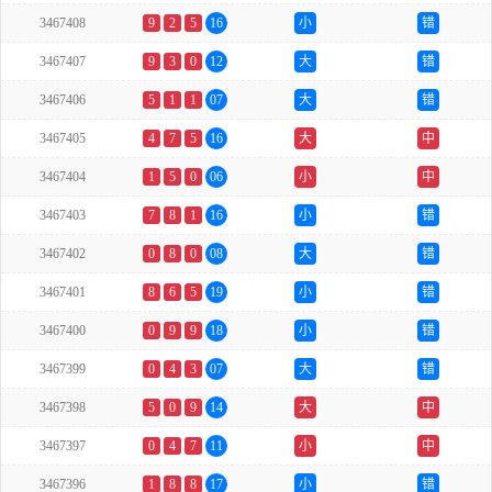
3467408
9
2
5
16
小
错
3467407
9
3
0
12
大
错
3467406
5
1
1
07
大
错
3467405
4
7
5
16
大
中
3467404
1
5
0
06
小
中
3467403
7
8
1
16
小
错
3467402
0
8
0
08
大
错
3467401
8
6
5
19
小
错
3467400
0
9
9
18
小
错
3467399
0
4
3
07
大
错
3467398
5
0
9
14
大
中
3467397
0
4
7
11
小
中
3467396
1
8
8
17
小
错