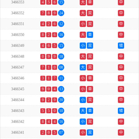
3466353
4
5
6
15
大
单
中
3466352
7
8
9
24
大
双
中
3466351
4
2
6
12
小
双
中
3466350
8
2
6
16
大
单
中
3466349
4
6
5
15
小
双
错
3466348
0
9
9
18
大
双
中
3466347
7
1
0
08
大
双
中
3466346
3
1
7
11
小
单
中
3466345
9
0
4
13
小
单
中
3466344
9
2
9
20
小
双
中
3466343
5
5
0
10
大
单
错
3466342
8
4
4
16
小
双
中
3466341
2
0
5
07
小
双
中