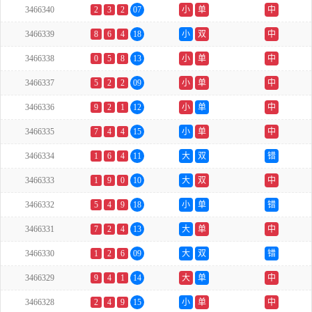
3466340
2
3
2
07
小
单
中
3466339
8
6
4
18
小
双
中
3466338
0
5
8
13
小
单
中
3466337
5
2
2
09
小
单
中
3466336
9
2
1
12
小
单
中
3466335
7
4
4
15
小
单
中
3466334
1
6
4
11
大
双
错
3466333
1
9
0
10
大
双
中
3466332
5
4
9
18
小
单
错
3466331
7
2
4
13
大
单
中
3466330
1
2
6
09
大
双
错
3466329
9
4
1
14
大
单
中
3466328
2
4
9
15
小
单
中