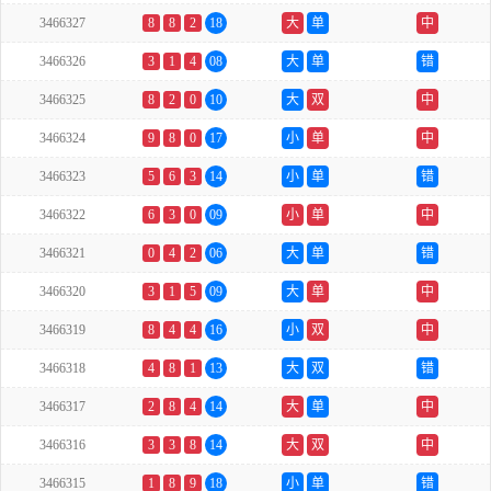
3466327
8
8
2
18
大
单
中
3466326
3
1
4
08
大
单
错
3466325
8
2
0
10
大
双
中
3466324
9
8
0
17
小
单
中
3466323
5
6
3
14
小
单
错
3466322
6
3
0
09
小
单
中
3466321
0
4
2
06
大
单
错
3466320
3
1
5
09
大
单
中
3466319
8
4
4
16
小
双
中
3466318
4
8
1
13
大
双
错
3466317
2
8
4
14
大
单
中
3466316
3
3
8
14
大
双
中
3466315
1
8
9
18
小
单
错