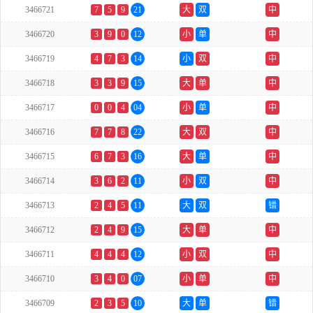
3466721
7
5
9
21
大
双
中
3466720
3
9
0
12
小
单
中
3466719
4
7
3
14
小
双
中
3466718
3
3
9
15
大
单
中
3466717
0
0
4
04
小
单
中
3466716
7
7
8
22
大
双
中
3466715
6
7
3
16
大
单
中
3466714
3
6
2
11
小
双
中
3466713
2
4
5
11
大
双
错
3466712
2
4
9
15
大
单
中
3466711
4
4
4
12
小
双
中
3466710
3
4
0
07
小
单
中
3466709
2
3
5
10
大
单
错