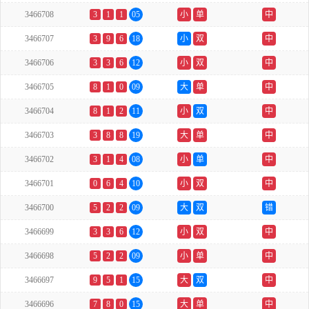
3466708
3
1
1
05
小
单
中
3466707
3
9
6
18
小
双
中
3466706
3
3
6
12
小
双
中
3466705
8
1
0
09
大
单
中
3466704
8
1
2
11
小
双
中
3466703
3
8
8
19
大
单
中
3466702
3
1
4
08
小
单
中
3466701
0
6
4
10
小
双
中
3466700
5
2
2
09
大
双
错
3466699
3
3
6
12
小
双
中
3466698
5
2
2
09
小
单
中
3466697
9
5
1
15
大
双
中
3466696
7
8
0
15
大
单
中