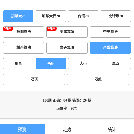
加拿大28
加拿大西28
台湾28
比特币28
神测算法
夫诸算法
帝王算法
刺杀算法
青天算法
杀戮算法
组合
杀组
大小
单双
双项
双组
100期 正确：80 期 错误：20 期
正确率：80%
预测
走势
统计