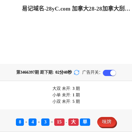
易记域名-28yC.com 加拿大28-28加拿大刮奖-pc开奖结果预测加拿大|加拿大28开奖结果预测官网|加拿大预测28在线预测官网_专注研究!
第
3466397
期 距下期:
02
分
40
秒
广告开关：
大双
未开:
3
期
小单
未开:
1
期
小双
未开:
5
期
8
4
3
15
大
单
咪牌
+
+
=
-