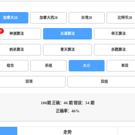
加拿大28
加拿大西28
台湾28
比特币28
神测算法
夫诸算法
帝王算法
刺杀算法
青天算法
杀戮算法
组合
杀组
大小
单双
双项
双组
100期 正确：46 期 错误：54 期
正确率：46%
走势