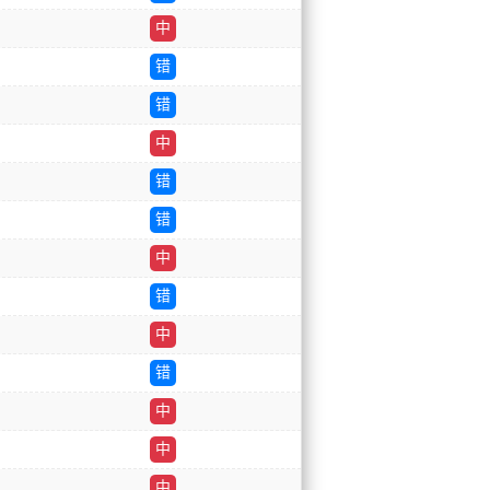
中
错
错
中
错
错
中
错
中
错
中
中
中