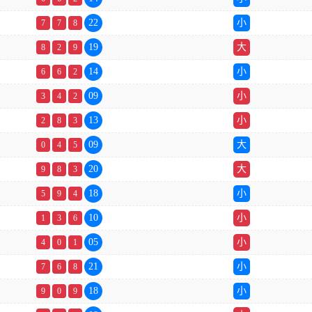
22
小
7
7
8
19
大
8
2
9
14
小
6
6
2
09
小
3
4
2
13
小
2
8
3
09
大
0
4
5
20
大
9
8
3
18
小
5
9
4
10
小
1
3
6
05
小
4
0
1
21
小
7
6
8
18
小
9
0
9