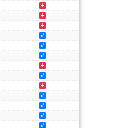
中
中
中
错
错
错
中
错
中
错
错
错
错