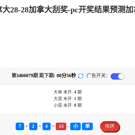
第
3466079
期 距下期:
00
分
56
秒
广告开关：
大单
未开:
4
期
大双
未开:
1
期
小双
未开:
8
期
7
+
2
+
4
=
13
-
小
单
咪牌