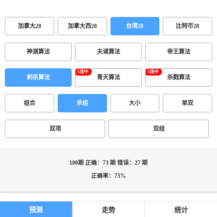
加拿大28
加拿大西28
台湾28
比特币28
神测算法
夫诸算法
帝王算法
刺杀算法
青天算法
杀戮算法
组合
杀组
大小
单双
双项
双组
100期 正确：73 期 错误：27 期
正确率：73%
预测
走势
统计