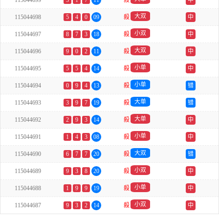
115044699
3
1
7
11
殺
中
大双
115044698
5
4
0
09
殺
中
小双
115044697
8
7
3
18
殺
中
大双
115044696
9
0
2
11
殺
中
小单
115044695
5
5
4
14
殺
中
小单
115044694
0
9
4
13
殺
错
大单
115044693
3
9
7
19
殺
错
大单
115044692
2
9
3
14
殺
中
小单
115044691
1
4
3
08
殺
中
大双
115044690
6
7
7
20
殺
错
小双
115044689
9
3
8
20
殺
中
小单
115044688
1
9
9
19
殺
中
小双
115044687
9
3
2
14
殺
中