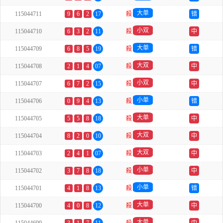
大单
115044711
9
6
2
17
殺
错
小双
115044710
6
3
2
11
殺
中
大单
115044709
6
8
5
19
殺
错
大双
115044708
2
1
4
07
殺
中
小双
115044707
6
7
2
15
殺
中
小单
115044706
0
9
4
13
殺
错
大单
115044705
5
5
8
18
殺
中
大双
115044704
8
2
0
10
殺
中
大双
115044703
2
4
1
07
殺
中
小单
115044702
3
7
8
18
殺
中
小单
115044701
4
1
8
13
殺
错
大单
115044700
4
0
8
12
殺
中
大单