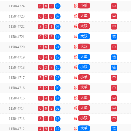
小单
115044724
6
8
5
19
殺
中
大单
115044723
0
1
6
07
殺
中
大双
115044722
3
3
1
07
殺
中
大双
115044721
9
2
3
14
殺
错
大双
115044720
5
8
8
21
殺
中
大单
115044719
6
4
9
19
殺
错
小双
115044718
0
3
7
10
殺
错
小单
115044717
7
7
9
23
殺
中
大单
115044716
5
2
2
09
殺
中
大单
115044715
8
4
2
14
殺
中
大单
115044714
0
0
2
02
殺
中
小双
115044713
8
1
4
13
殺
中
大单
115044712
4
9
4
17
殺
错