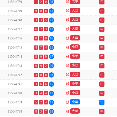
大单
115044750
1
2
0
03
殺
中
大双
115044749
9
0
6
15
殺
中
大双
115044748
3
3
5
11
殺
中
大单
115044747
6
2
3
11
殺
中
大单
115044746
0
7
9
16
殺
中
小双
115044745
4
7
4
15
殺
中
小单
115044744
8
0
9
17
殺
中
小双
115044743
9
9
2
20
殺
中
大双
115044742
3
0
0
03
殺
中
小单
115044741
3
6
6
15
殺
中
小双
115044740
3
4
4
11
殺
中
小单
115044739
5
2
4
11
殺
错
大单
115044738
8
3
7
18
殺
中