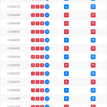
115044510
6
5
3
14
小
错
115044509
5
2
5
12
小
中
115044508
3
1
9
13
小
中
115044507
1
1
7
09
小
中
115044506
7
4
9
20
小
错
115044505
6
5
7
18
大
中
115044504
9
8
3
20
小
错
115044503
8
4
3
15
大
中
115044502
2
0
3
05
大
错
115044501
2
7
5
14
大
中
115044500
7
7
0
14
小
错
115044499
7
0
5
12
大
错