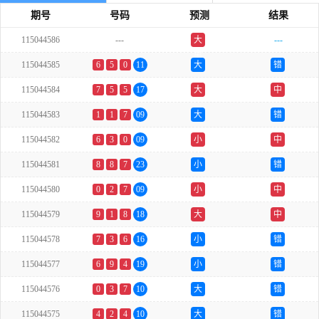
期号
号码
预测
结果
115044586
---
大
---
单
115044585
6
5
0
11
大
错
115044584
7
5
5
17
大
中
115044583
1
1
7
09
大
错
115044582
6
3
0
09
小
中
115044581
8
8
7
23
小
错
115044580
0
2
7
09
小
中
115044579
9
1
8
18
大
中
115044578
7
3
6
16
小
错
115044577
6
9
4
19
小
错
115044576
0
3
7
10
大
错
115044575
4
2
4
10
大
错