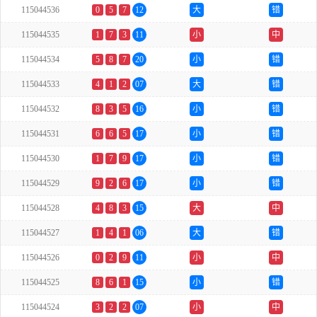
115044536
0
5
7
12
大
错
115044535
1
7
3
11
小
中
115044534
5
8
7
20
小
错
115044533
4
1
2
07
大
错
115044532
8
3
5
16
小
错
115044531
6
6
5
17
小
错
115044530
1
7
9
17
小
错
115044529
9
2
6
17
小
错
115044528
4
8
3
15
大
中
115044527
1
4
1
06
大
错
115044526
0
2
9
11
小
中
115044525
8
6
1
15
小
错
115044524
3
2
2
07
小
中