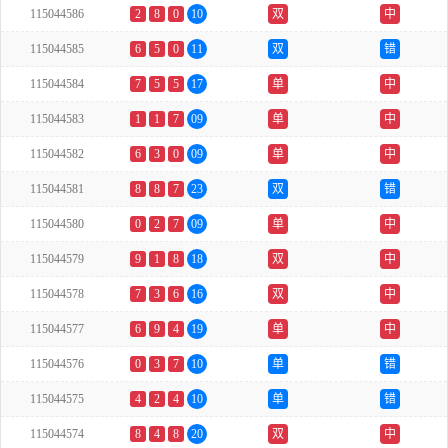
115044586
2
8
0
10
双
中
115044585
6
5
0
11
双
错
115044584
7
5
5
17
单
中
115044583
1
1
7
09
单
中
115044582
6
3
0
09
单
中
115044581
8
8
7
23
双
错
115044580
0
2
7
09
单
中
115044579
9
1
8
18
双
中
115044578
7
3
6
16
双
中
115044577
6
9
4
19
单
中
115044576
0
3
7
10
单
错
115044575
4
2
4
10
单
错
115044574
8
4
8
20
双
中