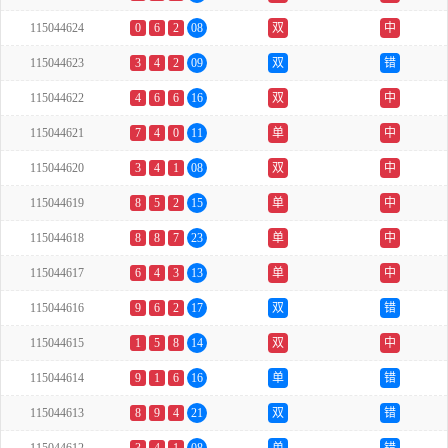
115044624
0
6
2
08
双
中
115044623
3
4
2
09
双
错
115044622
4
6
6
16
双
中
115044621
7
4
0
11
单
中
115044620
3
4
1
08
双
中
115044619
8
5
2
15
单
中
115044618
8
8
7
23
单
中
115044617
6
4
3
13
单
中
115044616
9
6
2
17
双
错
115044615
1
5
8
14
双
中
115044614
9
1
6
16
单
错
115044613
8
9
4
21
双
错