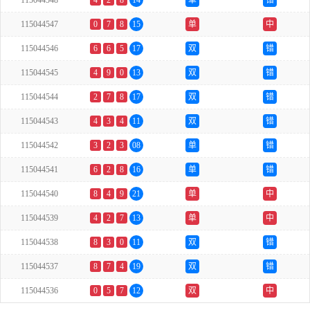
115044548
4
2
8
14
单
错
115044547
0
7
8
15
单
中
115044546
6
6
5
17
双
错
115044545
4
9
0
13
双
错
115044544
2
7
8
17
双
错
115044543
4
3
4
11
双
错
115044542
3
2
3
08
单
错
115044541
6
2
8
16
单
错
115044540
8
4
9
21
单
中
115044539
4
2
7
13
单
中
115044538
8
3
0
11
双
错
115044537
8
7
4
19
双
错
115044536
0
5
7
12
双
中