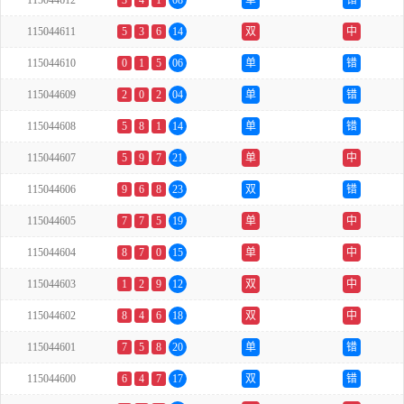
115044612
3
4
1
08
单
错
115044611
5
3
6
14
双
中
115044610
0
1
5
06
单
错
115044609
2
0
2
04
单
错
115044608
5
8
1
14
单
错
115044607
5
9
7
21
单
中
115044606
9
6
8
23
双
错
115044605
7
7
5
19
单
中
115044604
8
7
0
15
单
中
115044603
1
2
9
12
双
中
115044602
8
4
6
18
双
中
115044601
7
5
8
20
单
错
115044600
6
4
7
17
双
错