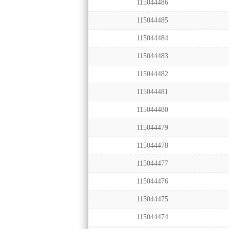
115044486
115044485
115044484
115044483
115044482
115044481
115044480
115044479
115044478
115044477
115044476
115044475
115044474