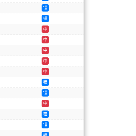
错
错
中
中
中
中
中
错
错
中
错
错
错