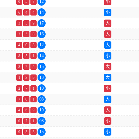
12
小
0
5
7
14
小
6
4
4
17
大
3
5
9
16
大
3
5
8
12
大
4
0
8
14
小
8
5
1
15
大
8
2
5
13
大
1
3
9
10
小
2
7
1
08
大
7
0
1
19
大
4
6
9
08
小
0
7
1
15
小
9
3
3