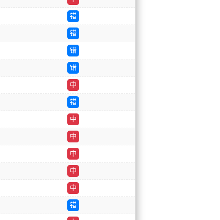
错
错
错
错
中
错
中
中
中
中
中
错