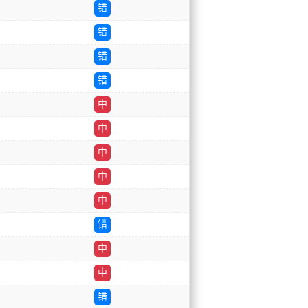
错
错
错
错
中
中
中
中
中
错
中
中
错