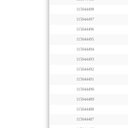
115044498
115044497
115044496
115044495
115044494
115044493
115044492
115044491
115044490
115044489
115044488
115044487