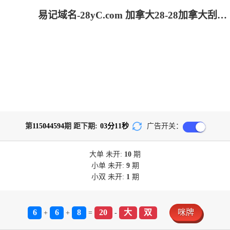
易记域名-28yC.com 加拿大28-28加拿大刮奖-pc开奖结果预测加拿大|加拿大28开奖结果预测官网|加拿大预测28在线预测官网_专注研究!
第
115044594
期 距下期:
03
分
11
秒
广告开关：
大单
未开:
10
期
小单
未开:
9
期
小双
未开:
1
期
6
6
8
20
大
双
咪牌
+
+
=
-