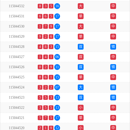
115044532
8
3
5
16
大
中
115044531
6
6
5
17
单
中
115044530
1
7
9
17
大
中
115044529
9
2
6
17
单
中
115044528
4
8
3
15
双
错
115044527
1
4
1
06
双
中
115044526
0
2
9
11
双
错
115044525
8
6
1
15
单
中
115044524
3
2
2
07
大
错
115044523
5
5
3
13
双
错
115044522
3
5
5
13
小
中
115044521
5
7
5
17
单
中
115044520
2
1
9
12
小
中