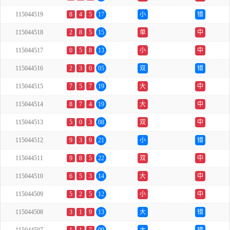
115044519
8
4
5
17
小
错
115044518
2
8
5
15
单
中
115044517
0
5
8
13
小
中
115044516
2
3
0
05
双
错
115044515
7
5
7
19
大
中
115044514
8
7
4
19
大
中
115044513
5
0
3
08
双
中
115044512
9
3
9
21
小
错
115044511
9
8
5
22
双
中
115044510
6
5
3
14
大
中
115044509
5
2
5
12
小
中
115044508
3
1
9
13
大
错