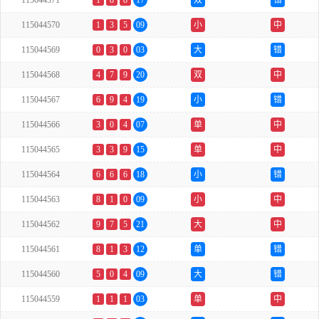
115044571
1
8
8
17
双
错
115044570
1
3
5
09
小
中
115044569
0
3
0
03
大
错
115044568
4
7
9
20
双
中
115044567
6
9
4
19
小
错
115044566
3
0
4
07
单
中
115044565
3
3
9
15
单
中
115044564
6
6
6
18
小
错
115044563
8
1
0
09
小
中
115044562
9
7
5
21
大
中
115044561
8
1
3
12
单
错
115044560
5
0
4
09
大
错
115044559
1
1
1
03
单
中