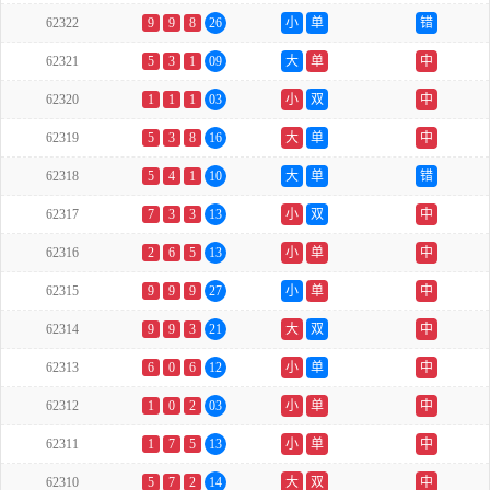
62322
9
9
8
26
小
单
错
62321
5
3
1
09
大
单
中
62320
1
1
1
03
小
双
中
62319
5
3
8
16
大
单
中
62318
5
4
1
10
大
单
错
62317
7
3
3
13
小
双
中
62316
2
6
5
13
小
单
中
62315
9
9
9
27
小
单
中
62314
9
9
3
21
大
双
中
62313
6
0
6
12
小
单
中
62312
1
0
2
03
小
单
中
62311
1
7
5
13
小
单
中
62310
5
7
2
14
大
双
中