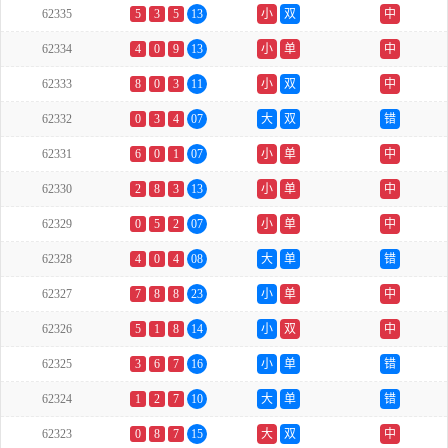
62335
5
3
5
13
小
双
中
62334
4
0
9
13
小
单
中
62333
8
0
3
11
小
双
中
62332
0
3
4
07
大
双
错
62331
6
0
1
07
小
单
中
62330
2
8
3
13
小
单
中
62329
0
5
2
07
小
单
中
62328
4
0
4
08
大
单
错
62327
7
8
8
23
小
单
中
62326
5
1
8
14
小
双
中
62325
3
6
7
16
小
单
错
62324
1
2
7
10
大
单
错
62323
0
8
7
15
大
双
中