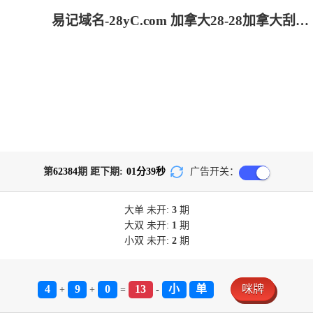
易记域名-28yC.com 加拿大28-28加拿大刮奖-pc开奖结果预测加拿大|加拿大28开奖结果预测官网|加拿大预测28在线预测官网_专注研究!
第
62384
期 距下期:
01
分
39
秒
广告开关：
大单
未开:
3
期
大双
未开:
1
期
小双
未开:
2
期
4
9
0
13
小
单
咪牌
+
+
=
-