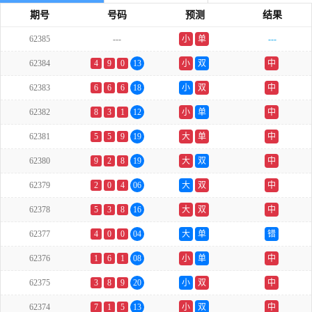
期号
号码
预测
结果
62385
---
小
单
---
62384
4
9
0
13
小
双
中
62383
6
6
6
18
小
双
中
62382
8
3
1
12
小
单
中
62381
5
5
9
19
大
单
中
62380
9
2
8
19
大
双
中
62379
2
0
4
06
大
双
中
62378
5
3
8
16
大
双
中
62377
4
0
0
04
大
单
错
62376
1
6
1
08
小
单
中
62375
3
8
9
20
小
双
中
62374
7
1
5
13
小
双
中