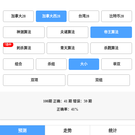
加拿大28
加拿大西28
台湾28
比特币28
神测算法
夫诸算法
帝王算法
刺杀算法
青天算法
杀戮算法
组合
杀组
大小
单双
双项
双组
100期 正确：41 期 错误：59 期
正确率：41%
预测
走势
统计