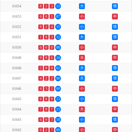
61654
8
2
3
13
大
错
61653
6
0
1
07
小
中
61652
9
2
4
15
小
错
61651
1
8
3
12
大
错
61650
6
0
0
06
小
中
61649
9
9
6
24
大
中
61648
2
0
0
02
大
错
61647
4
2
2
08
大
错
61646
4
3
2
09
小
中
61645
6
8
9
23
小
错
61644
7
9
7
23
大
中
61643
6
9
3
18
小
错
61642
0
2
7
09
小
中