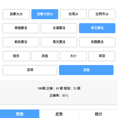
加拿大28
加拿大西28
台湾28
比特币28
神测算法
夫诸算法
帝王算法
刺杀算法
青天算法
杀戮算法
组合
杀组
大小
单双
双项
双组
100期 正确：45 期 错误：55 期
正确率：45%
预测
走势
统计