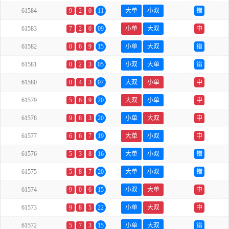
61584
9
2
0
11
大单
小双
错
61583
7
2
0
09
小单
大双
中
61582
0
6
9
15
小单
大双
错
61581
0
2
3
05
小双
大单
错
61580
0
4
3
07
大双
小单
中
61579
5
6
9
20
大双
小单
中
61578
9
8
3
20
小单
大双
中
61577
6
6
7
19
大单
小双
中
61576
5
3
8
16
大单
小双
错
61575
5
8
7
20
大单
小双
错
61574
9
0
6
15
小双
大单
中
61573
9
8
5
22
小单
大双
中
61572
5
7
3
15
小单
大双
错