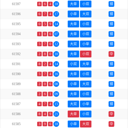
61597
8
6
4
18
大单
小双
错
61596
6
7
4
17
小单
大双
错
61595
0
5
9
14
大单
小双
错
61594
1
0
6
07
大单
小双
错
61593
5
7
0
12
大双
小单
错
61592
2
8
0
10
大单
小双
中
61591
8
2
4
14
小双
大单
错
61590
5
7
4
16
大单
小双
错
61589
2
0
6
08
小单
大双
错
61588
2
6
1
09
大单
小双
错
61587
4
7
4
15
大双
小单
错
61586
8
4
9
21
大单
小双
中
61585
3
9
6
18
小单
大双
中