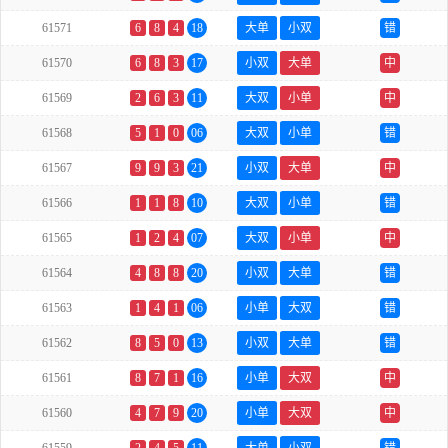
61571
6
8
4
18
大单
小双
错
61570
6
8
3
17
小双
大单
中
61569
2
6
3
11
大双
小单
中
61568
5
1
0
06
大双
小单
错
61567
9
9
3
21
小双
大单
中
61566
1
1
8
10
大双
小单
错
61565
1
2
4
07
大双
小单
中
61564
4
8
8
20
小双
大单
错
61563
1
4
1
06
小单
大双
错
61562
8
5
0
13
小双
大单
错
61561
8
7
1
16
小单
大双
中
61560
4
7
9
20
小单
大双
中