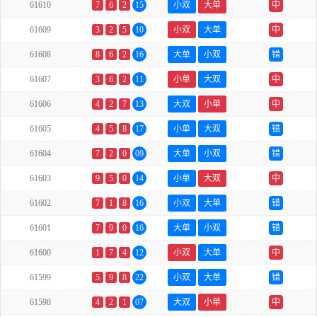
61610
7
6
2
15
小双
大单
中
61609
3
2
5
10
小双
大单
中
61608
8
6
2
16
大单
小双
错
61607
3
6
2
11
小单
大双
中
61606
4
2
7
13
大双
小单
中
61605
4
5
8
17
小单
大双
错
61604
7
2
0
09
大单
小双
错
61603
9
5
0
14
小单
大双
中
61602
7
1
8
16
小双
大单
错
61601
7
9
0
16
大单
小双
错
61600
1
7
4
12
小双
大单
中
61599
5
9
8
22
小双
大单
错
61598
4
2
1
07
大双
小单
中