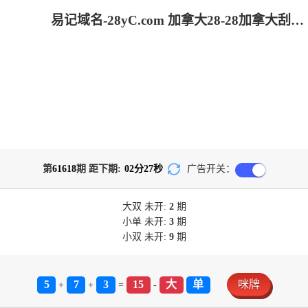
易记域名-28yC.com 加拿大28-28加拿大刮奖-pc开奖结果预测加拿大|加拿大28开奖结果预测官网|加拿大预测28在线预测官网_专注研究!
第
61618
期 距下期:
02
分
27
秒
广告开关：
大双
未开:
2
期
小单
未开:
3
期
小双
未开:
9
期
5
7
3
15
大
单
咪牌
+
+
=
-