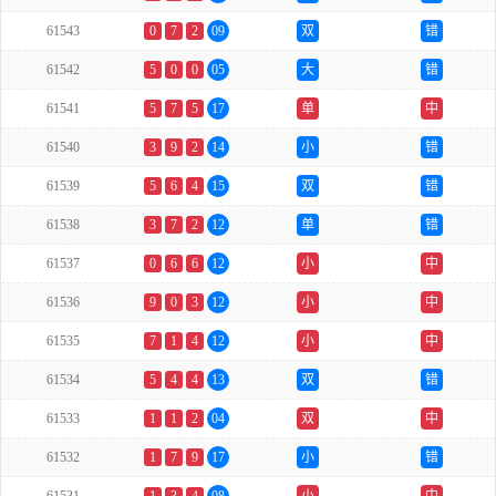
61543
0
7
2
09
双
错
61542
5
0
0
05
大
错
61541
5
7
5
17
单
中
61540
3
9
2
14
小
错
61539
5
6
4
15
双
错
61538
3
7
2
12
单
错
61537
0
6
6
12
小
中
61536
9
0
3
12
小
中
61535
7
1
4
12
小
中
61534
5
4
4
13
双
错
61533
1
1
2
04
双
中
61532
1
7
9
17
小
错