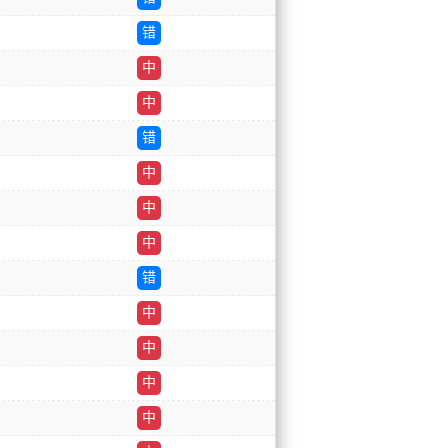
错
中
中
错
中
中
中
错
中
中
中
中