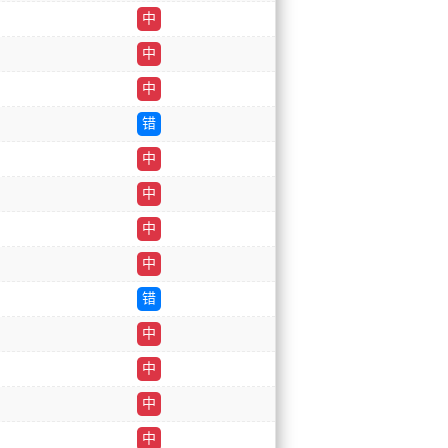
中
中
中
错
中
中
中
中
错
中
中
中
中