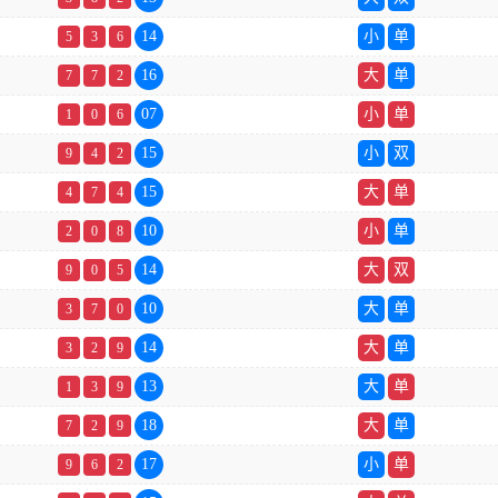
14
小
单
5
3
6
16
大
单
7
7
2
07
小
单
1
0
6
15
小
双
9
4
2
15
大
单
4
7
4
10
小
单
2
0
8
14
大
双
9
0
5
10
大
单
3
7
0
14
大
单
3
2
9
13
大
单
1
3
9
18
大
单
7
2
9
17
小
单
9
6
2