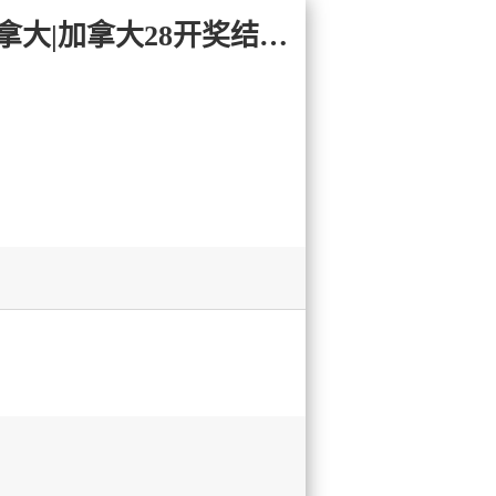
易记域名-28yC.com 加拿大28-28加拿大刮奖-pc开奖结果预测加拿大|加拿大28开奖结果预测官网|加拿大预测28在线预测官网_专注研究!