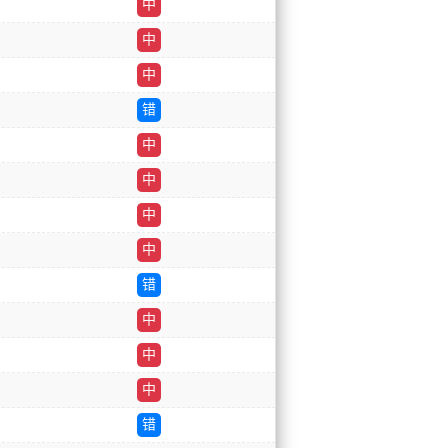
中
中
中
错
中
中
中
中
错
中
中
中
错