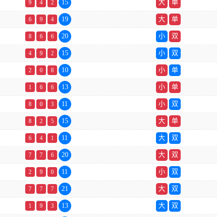
15
大
单
9
4
2
19
大
单
6
9
4
20
小
双
8
6
6
15
小
双
4
9
2
10
小
单
2
0
8
13
小
单
1
6
6
11
小
双
8
0
3
15
大
单
8
2
5
11
大
双
6
4
1
20
大
双
7
7
6
11
小
双
2
9
0
21
大
双
7
7
7
13
大
双
1
9
3