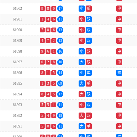
61902
9
8
0
17
小
单
中
61901
1
4
6
11
小
双
中
61900
7
0
6
13
小
双
中
61899
4
7
2
13
小
双
中
61898
9
6
1
16
小
双
中
61897
0
2
8
10
大
双
中
61896
8
1
5
14
小
单
错
61895
1
3
5
09
大
单
中
61894
8
4
5
17
大
双
中
61893
5
5
1
11
小
双
中
61892
5
4
9
18
大
双
中
61891
5
0
6
11
大
单
中