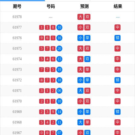
期号
号码
预测
结果
61978
---
大
双
---
61977
1
1
8
10
小
双
中
61976
9
6
1
16
小
单
错
61975
5
7
8
20
大
双
中
61974
5
4
6
15
大
双
中
61973
7
7
5
19
大
单
中
61972
8
7
3
18
小
单
错
61971
3
1
2
06
大
双
中
61970
2
1
7
10
小
双
中
61969
2
3
9
14
小
单
错
61968
5
4
2
11
大
单
中
61967
0
0
7
07
小
双
中