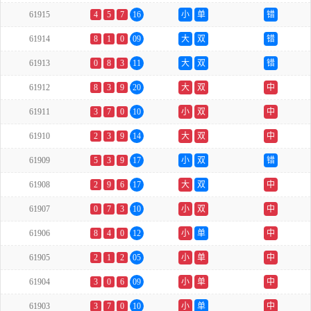
61915
4
5
7
16
小
单
错
61914
8
1
0
09
大
双
错
61913
0
8
3
11
大
双
错
61912
8
3
9
20
大
双
中
61911
3
7
0
10
小
双
中
61910
2
3
9
14
大
双
中
61909
5
3
9
17
小
双
错
61908
2
9
6
17
大
双
中
61907
0
7
3
10
小
双
中
61906
8
4
0
12
小
单
中
61905
2
1
2
05
小
单
中
61904
3
0
6
09
小
单
中
61903
3
7
0
10
小
单
中