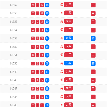
小单
61557
9
3
6
18
殺
中
小双
61556
7
3
8
18
殺
中
大单
61555
5
0
5
10
殺
中
小单
61554
4
5
3
12
殺
中
大双
61553
2
9
3
14
殺
错
大双
61552
4
5
6
15
殺
中
小单
61551
8
9
3
20
殺
中
小双
61550
1
2
5
08
殺
错
小双
61549
9
0
2
11
殺
中
大双
61548
7
1
5
13
殺
中
大单
61547
9
9
0
18
殺
中
大单
61546
4
3
5
12
殺
中
大双
61545
7
0
1
08
殺
中