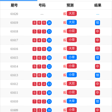
期号
号码
预测
结果
大双
61620
---
殺
---
大双
61619
8
9
9
26
殺
错
小双
61618
5
7
3
15
殺
中
小单
61617
6
4
9
19
殺
中
大单
61616
8
3
9
20
殺
中
小单
61615
1
6
2
09
殺
错
小单
61614
9
7
6
22
殺
中
小单
61613
9
0
2
11
殺
错
大双
61612
5
4
4
13
殺
中
小双
61611
6
3
9
18
殺
中
大单
61610
7
6
2
15
殺
错
小单
61609
3
2
5
10
殺
中