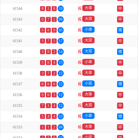
大单
61544
8
2
8
18
殺
中
大双
61543
0
7
2
09
殺
中
小单
61542
5
0
0
05
殺
错
大双
61541
5
7
5
17
殺
中
大双
61540
3
9
2
14
殺
错
小单
61539
5
6
4
15
殺
中
大单
61538
3
7
2
12
殺
中
小双
61537
0
6
6
12
殺
错
大单
61536
9
0
3
12
殺
中
大双
61535
7
1
4
12
殺
中
小单
61534
5
4
4
13
殺
错
大单
61533
1
1
2
04
殺
中
小双