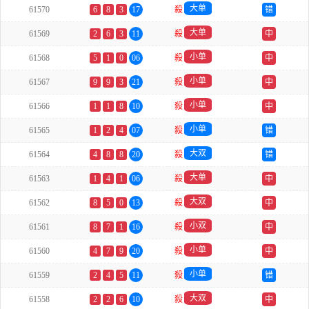
大单
61570
6
8
3
17
殺
错
大单
61569
2
6
3
11
殺
中
小单
61568
5
1
0
06
殺
中
小单
61567
9
9
3
21
殺
中
小单
61566
1
1
8
10
殺
中
小单
61565
1
2
4
07
殺
错
大双
61564
4
8
8
20
殺
错
大单
61563
1
4
1
06
殺
中
大双
61562
8
5
0
13
殺
中
小双
61561
8
7
1
16
殺
中
小单
61560
4
7
9
20
殺
中
小单
61559
2
4
5
11
殺
错
大双
61558
2
2
6
10
殺
中