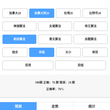
加拿大28
加拿大西28
台湾28
比特币28
神测算法
夫诸算法
帝王算法
刺杀算法
青天算法
杀戮算法
组合
杀组
大小
单双
双项
双组
100期 正确：76 期 错误：24 期
正确率：76%
预测
走势
统计