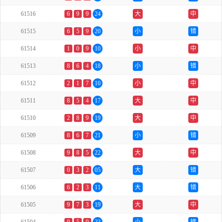
61516
6
9
9
24
大
中
61515
6
5
9
20
小
错
61514
1
0
9
10
小
中
61513
8
6
4
18
小
错
61512
2
1
7
10
小
中
61511
8
5
4
17
大
中
61510
2
8
9
19
大
中
61509
8
6
7
21
小
错
61508
9
8
5
22
大
中
61507
0
3
2
05
大
错
61506
6
2
3
11
大
错
61505
9
7
3
19
大
中