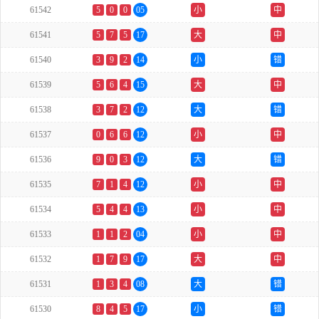
61542
5
0
0
05
小
中
61541
5
7
5
17
大
中
61540
3
9
2
14
小
错
61539
5
6
4
15
大
中
61538
3
7
2
12
大
错
61537
0
6
6
12
小
中
61536
9
0
3
12
大
错
61535
7
1
4
12
小
中
61534
5
4
4
13
小
中
61533
1
1
2
04
小
中
61532
1
7
9
17
大
中
61531
1
3
4
08
大
错
61530
8
4
5
17
小
错