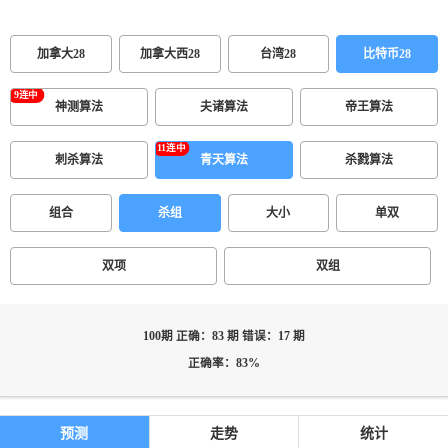
加拿大28
加拿大西28
台湾28
比特币28
神测算法
夫诸算法
帝王算法
刺杀算法
青天算法
杀戮算法
组合
杀组
大小
单双
双项
双组
100期 正确：83 期 错误：17 期
正确率：83%
预测
走势
统计