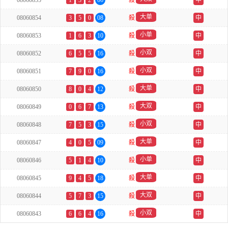
08060855
1
3
2
06
殺
中
大单
08060854
3
5
0
08
殺
中
小单
08060853
1
6
3
10
殺
中
小双
08060852
6
5
5
16
殺
中
小双
08060851
7
9
0
16
殺
中
大单
08060850
8
0
4
12
殺
中
大双
08060849
0
6
7
13
殺
中
小双
08060848
7
5
3
15
殺
中
大单
08060847
4
0
5
09
殺
中
小单
08060846
5
1
4
10
殺
中
大单
08060845
9
4
5
18
殺
中
大双
08060844
5
7
3
15
殺
中
小双
08060843
6
6
4
16
殺
中