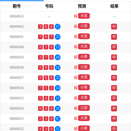
期号
号码
预测
结果
大双
08060943
---
殺
---
小双
08060942
3
8
6
17
殺
中
大双
08060941
7
9
7
23
殺
中
大双
08060940
8
5
0
13
殺
中
小单
08060939
3
7
6
16
殺
中
小双
08060938
5
9
0
14
殺
中
大双
08060937
9
8
6
23
殺
中
小单
08060936
7
5
2
14
殺
中
大单
08060935
5
4
4
13
殺
中
小双
08060934
6
4
8
18
殺
中
大单
08060933
2
5
0
07
殺
中
小单
08060932
4
3
8
15
殺
中