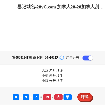
易记域名-28yC.com 加拿大28-28加拿大刮奖-pc开奖结果预测加拿大|加拿大28开奖结果预测官网|加拿大预测28在线预测官网_专注研究!
第
08081141
期 距下期:
00
分
01
秒
广告开关：
大双
未开:
1
期
小单
未开:
2
期
小双
未开:
8
期
8
9
2
19
大
单
咪牌
+
+
=
-