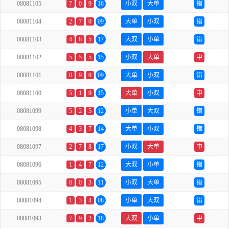
08081105
7
0
9
16
小双
大单
错
08081104
2
7
0
09
大单
小双
错
08081103
4
8
5
17
大双
小单
错
08081102
5
5
5
15
小双
大单
中
08081101
0
9
0
09
大单
小双
错
08081100
5
1
9
15
大单
小双
中
08081099
5
2
5
12
小单
大双
错
08081098
4
3
7
14
大单
小双
错
08081097
2
7
8
17
小双
大单
中
08081096
1
4
7
12
大双
小单
错
08081095
8
0
3
11
小双
大单
错
08081094
1
3
4
08
小单
大双
错
08081093
7
9
2
18
大双
小单
中