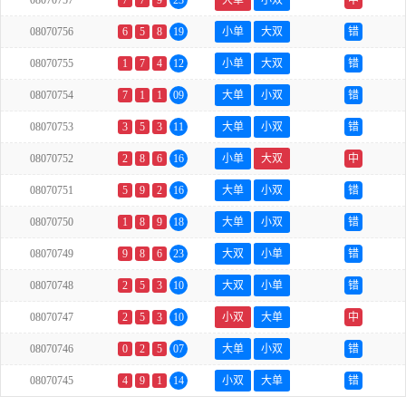
08070757
7
7
9
23
大单
小双
中
08070756
6
5
8
19
小单
大双
错
08070755
1
7
4
12
小单
大双
错
08070754
7
1
1
09
大单
小双
错
08070753
3
5
3
11
大单
小双
错
08070752
2
8
6
16
小单
大双
中
08070751
5
9
2
16
大单
小双
错
08070750
1
8
9
18
大单
小双
错
08070749
9
8
6
23
大双
小单
错
08070748
2
5
3
10
大双
小单
错
08070747
2
5
3
10
小双
大单
中
08070746
0
2
5
07
大单
小双
错
08070745
4
9
1
14
小双
大单
错