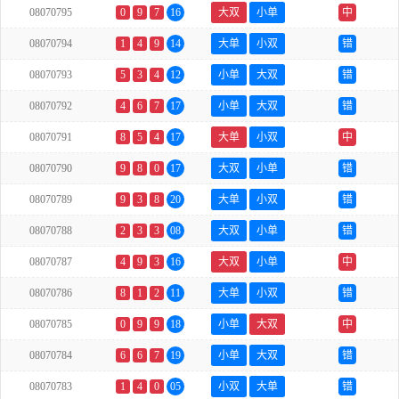
08070795
0
9
7
16
大双
小单
中
08070794
1
4
9
14
大单
小双
错
08070793
5
3
4
12
小单
大双
错
08070792
4
6
7
17
小单
大双
错
08070791
8
5
4
17
大单
小双
中
08070790
9
8
0
17
大双
小单
错
08070789
9
3
8
20
大单
小双
错
08070788
2
3
3
08
大双
小单
错
08070787
4
9
3
16
大双
小单
中
08070786
8
1
2
11
大单
小双
错
08070785
0
9
9
18
小单
大双
中
08070784
6
6
7
19
小单
大双
错
08070783
1
4
0
05
小双
大单
错