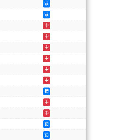
错
错
中
中
中
中
中
中
错
中
中
错
错