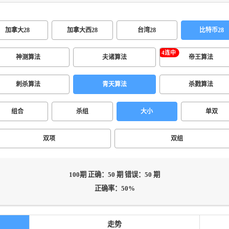
加拿大28
加拿大西28
台湾28
比特币28
神测算法
夫诸算法
帝王算法
刺杀算法
青天算法
杀戮算法
组合
杀组
大小
单双
双项
双组
100期 正确：50 期 错误：50 期
正确率：50%
走势