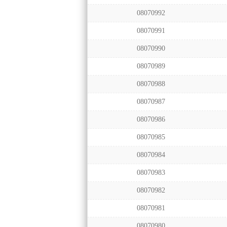
08070992
08070991
08070990
08070989
08070988
08070987
08070986
08070985
08070984
08070983
08070982
08070981
08070980