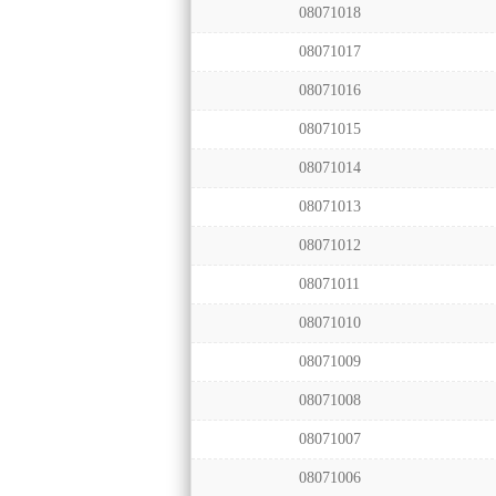
08071018
08071017
08071016
08071015
08071014
08071013
08071012
08071011
08071010
08071009
08071008
08071007
08071006