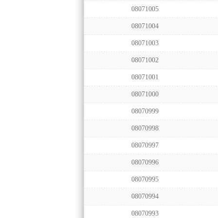
08071005
08071004
08071003
08071002
08071001
08071000
08070999
08070998
08070997
08070996
08070995
08070994
08070993