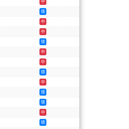
中
错
中
中
错
中
中
错
中
错
错
中
错