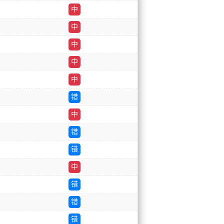
中
中
中
中
中
错
中
错
错
中
错
错
错