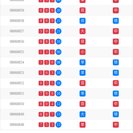
08060860
1
3
5
09
单
中
08060859
6
8
6
20
双
中
08060858
8
8
9
25
双
错
08060857
5
9
7
21
大
中
08060856
0
8
8
16
双
中
08060855
1
3
2
06
小
中
08060854
3
5
0
08
单
错
08060853
1
6
3
10
单
错
08060852
6
5
5
16
双
中
08060851
7
9
0
16
单
错
08060850
8
0
4
12
双
中
08060849
0
6
7
13
大
错
08060848
7
5
3
15
单
中