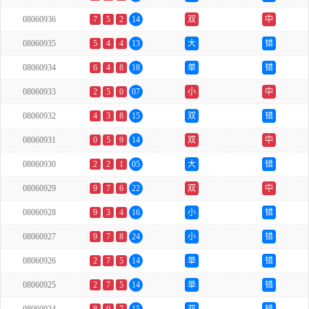
08060936
7
5
2
14
双
中
08060935
5
4
4
13
大
错
08060934
6
4
8
18
单
错
08060933
2
5
0
07
小
中
08060932
4
3
8
15
双
错
08060931
0
5
9
14
双
中
08060930
2
2
1
05
大
错
08060929
9
7
6
22
双
中
08060928
9
3
4
16
小
错
08060927
9
7
8
24
小
错
08060926
2
7
5
14
单
错
08060925
2
7
5
14
单
错