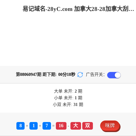
易记域名-28yC.com 加拿大28-28加拿大刮奖-pc开奖结果预测加拿大|加拿大28开奖结果预测官网|加拿大预测28在线预测官网_专注研究!
第
08060947
期 距下期:
00
分
18
秒
广告开关：
大单
未开:
2
期
小单
未开:
1
期
小双
未开:
31
期
8
1
7
16
大
双
咪牌
+
+
=
-