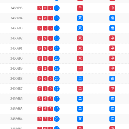
3466695
5
6
2
13
单
中
3466694
4
8
3
15
双
错
3466693
5
5
5
15
双
错
3466692
2
9
7
18
双
中
3466691
0
9
5
14
双
中
3466690
8
8
4
20
双
中
3466689
7
2
4
13
单
中
3466688
9
6
5
20
单
错
3466687
7
1
9
17
单
中
3466686
3
6
3
12
单
错
3466685
7
6
5
18
单
错
3466684
9
7
7
23
双
错