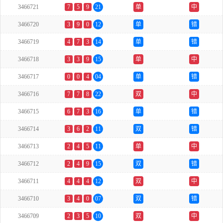
3466721
7
5
9
21
单
中
3466720
3
9
0
12
单
错
3466719
4
7
3
14
单
错
3466718
3
3
9
15
单
中
3466717
0
0
4
04
单
错
3466716
7
7
8
22
双
中
3466715
6
7
3
16
单
错
3466714
3
6
2
11
双
错
3466713
2
4
5
11
单
中
3466712
2
4
9
15
双
错
3466711
4
4
4
12
双
中
3466710
3
4
0
07
双
错
3466709
2
3
5
10
双
中