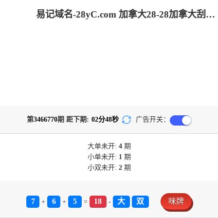
易记域名-28yC.com 加拿大28-28加拿大刮奖-pc开奖结果预测加拿大|加拿大28开奖结果预测官网|加拿大预测28在线预测官网_专注研究!
第
3466770
期 距下期:
02
分
48
秒
广告开关：
大单
未开:
4
期
小单
未开:
1
期
小双
未开:
2
期
7
6
5
18
大
双
咪牌
+
+
=
-