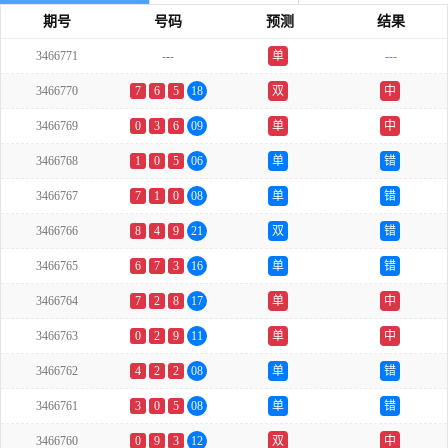
期号
号码
预测
结果
3466771
---
单
---
3466770
7
6
5
18
双
中
3466769
0
3
6
09
单
中
3466768
1
0
5
06
单
错
3466767
7
1
0
08
单
错
3466766
8
4
9
21
双
错
3466765
6
7
3
16
单
错
3466764
7
2
8
17
单
中
3466763
0
2
9
11
单
中
3466762
4
2
2
08
单
错
3466761
3
0
5
08
单
错
3466760
0
9
3
12
双
中