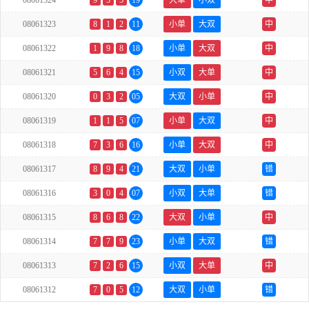
08061324
9
5
5
19
大单
小双
中
08061323
8
1
2
11
小单
大双
中
08061322
1
9
8
18
小单
大双
中
08061321
5
6
4
15
小双
大单
中
08061320
0
3
2
05
大双
小单
中
08061319
1
1
5
07
小单
大双
中
08061318
7
3
6
16
小单
大双
中
08061317
8
9
4
21
大双
小单
错
08061316
3
0
4
07
小双
大单
错
08061315
8
6
8
22
大双
小单
中
08061314
7
7
9
23
小单
大双
错
08061313
7
2
6
15
小双
大单
中
08061312
7
0
5
12
大双
小单
错