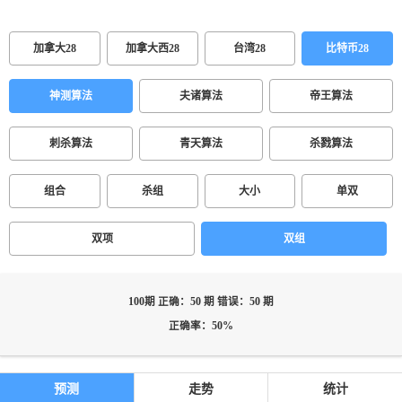
加拿大28
加拿大西28
台湾28
比特币28
神测算法
夫诸算法
帝王算法
刺杀算法
青天算法
杀戮算法
组合
杀组
大小
单双
双项
双组
100期 正确：50 期 错误：50 期
正确率：50%
预测
走势
统计