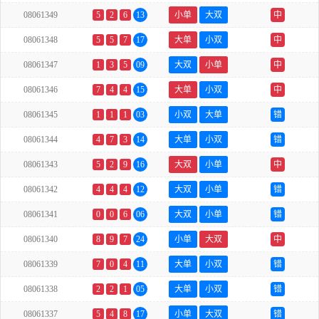
08061349
5
2
6
13
小单
大双
中
08061348
5
5
7
17
大单
小双
中
08061347
1
3
5
09
大双
小单
中
08061346
7
4
4
15
大单
小双
中
08061345
1
1
1
03
小双
大单
错
08061344
4
7
3
14
大单
小双
错
08061343
5
2
9
16
大双
小单
中
08061342
4
4
4
12
大双
小单
错
08061341
0
0
6
06
大双
小单
错
08061340
8
9
7
24
小单
大双
中
08061339
7
0
4
11
大单
小双
错
08061338
2
2
1
05
大单
小双
错
08061337
5
4
8
17
小单
大双
错