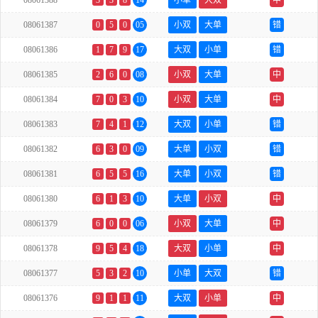
08061388
3
3
8
14
小单
大双
中
08061387
0
5
0
05
小双
大单
错
08061386
1
7
9
17
大双
小单
错
08061385
2
6
0
08
小双
大单
中
08061384
7
0
3
10
小双
大单
中
08061383
7
4
1
12
大双
小单
错
08061382
6
3
0
09
大单
小双
错
08061381
6
5
5
16
大单
小双
错
08061380
6
1
3
10
大单
小双
中
08061379
6
0
0
06
小双
大单
中
08061378
9
5
4
18
大双
小单
中
08061377
5
3
2
10
小单
大双
错
08061376
9
1
1
11
大双
小单
中