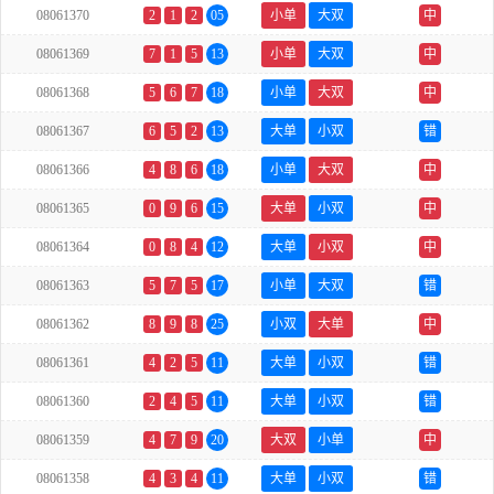
08061370
2
1
2
05
小单
大双
中
08061369
7
1
5
13
小单
大双
中
08061368
5
6
7
18
小单
大双
中
08061367
6
5
2
13
大单
小双
错
08061366
4
8
6
18
小单
大双
中
08061365
0
9
6
15
大单
小双
中
08061364
0
8
4
12
大单
小双
中
08061363
5
7
5
17
小单
大双
错
08061362
8
9
8
25
小双
大单
中
08061361
4
2
5
11
大单
小双
错
08061360
2
4
5
11
大单
小双
错
08061359
4
7
9
20
大双
小单
中
08061358
4
3
4
11
大单
小双
错