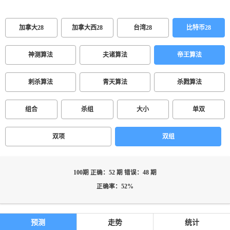
加拿大28
加拿大西28
台湾28
比特币28
神测算法
夫诸算法
帝王算法
刺杀算法
青天算法
杀戮算法
组合
杀组
大小
单双
双项
双组
100期 正确：52 期 错误：48 期
正确率：52%
预测
走势
统计