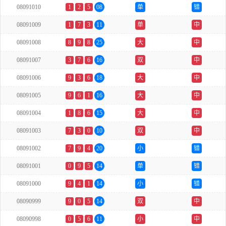
08091010
1
2
5
08
单
错
08091009
1
7
3
11
单
中
08091008
8
9
8
25
大
中
08091007
3
7
6
16
双
中
08091006
9
3
6
18
大
中
08091005
9
6
1
16
大
中
08091004
1
8
6
15
大
中
08091003
7
3
0
10
双
中
08091002
7
9
4
20
小
错
08091001
0
9
5
14
单
错
08091000
9
4
1
14
小
错
08090999
9
0
5
14
双
中
08090998
0
5
6
11
小
中