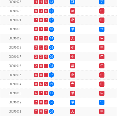
08091023
4
4
5
13
双
错
08091022
0
3
8
11
单
中
08091021
2
8
2
12
小
中
08091020
0
3
7
10
单
错
08091019
3
7
4
14
大
中
08091018
3
1
4
08
小
中
08091017
2
3
4
09
小
中
08091016
2
0
1
03
单
中
08091015
6
0
1
07
小
中
08091014
8
6
5
19
大
中
08091013
6
2
3
11
单
中
08091012
2
0
4
06
单
错
08091011
7
6
7
20
大
中