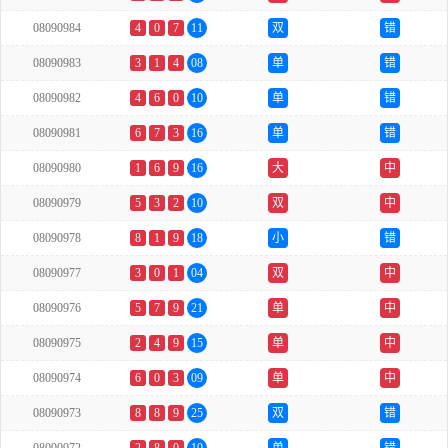
08090984
4
0
7
11
双
错
08090983
3
1
4
08
单
错
08090982
4
6
0
10
单
错
08090981
6
7
3
16
单
错
08090980
1
6
9
16
大
中
08090979
5
3
2
10
双
中
08090978
8
1
9
18
小
错
08090977
3
0
1
04
双
中
08090976
5
7
9
21
单
中
08090975
2
4
9
15
单
中
08090974
6
0
3
09
单
中
08090973
8
8
9
25
双
错