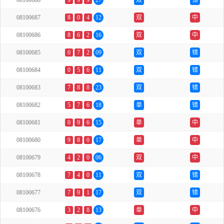
08100688
9
9
9
27
双
错
08100687
8
0
4
12
双
中
08100686
8
6
2
16
双
中
08100685
0
7
2
09
双
错
08100684
0
5
6
11
双
错
08100683
7
8
8
23
双
错
08100682
5
7
6
18
单
错
08100681
0
9
6
15
单
中
08100680
9
8
0
17
单
中
08100679
4
2
0
06
双
中
08100678
7
4
0
11
双
错
08100677
7
9
1
17
双
错
08100676
3
2
8
13
单
中