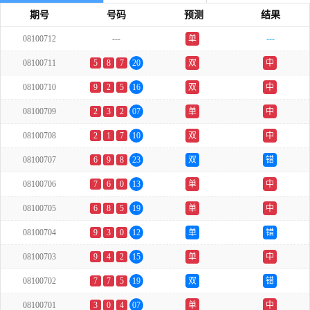
期号
号码
预测
结果
08100712
---
单
---
08100711
5
8
7
20
双
中
08100710
9
2
5
16
双
中
08100709
2
3
2
07
单
中
08100708
2
1
7
10
双
中
08100707
6
9
8
23
双
错
08100706
7
6
0
13
单
中
08100705
6
8
5
19
单
中
08100704
9
3
0
12
单
错
08100703
9
4
2
15
单
中
08100702
7
7
5
19
双
错
08100701
3
0
4
07
单
中