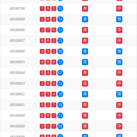
08100700
7
9
3
19
单
中
08100699
2
8
4
14
单
错
08100698
2
7
6
15
单
中
08100697
8
8
5
21
单
中
08100696
3
3
2
08
单
错
08100695
4
9
0
13
双
错
08100694
0
4
3
07
单
中
08100693
2
6
6
14
双
中
08100692
1
5
4
10
单
错
08100691
9
2
7
18
双
中
08100690
6
0
7
13
单
中
08100689
1
1
7
09
单
中