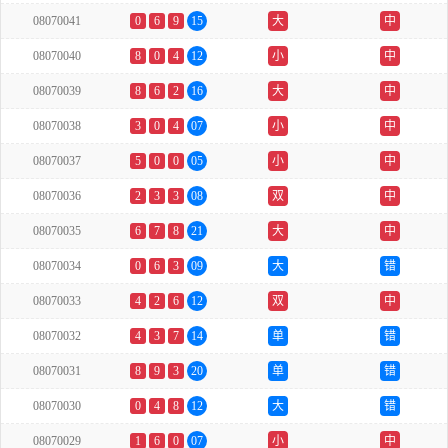
08070041
0
6
9
15
大
中
08070040
8
0
4
12
小
中
08070039
8
6
2
16
大
中
08070038
3
0
4
07
小
中
08070037
5
0
0
05
小
中
08070036
2
3
3
08
双
中
08070035
6
7
8
21
大
中
08070034
0
6
3
09
大
错
08070033
4
2
6
12
双
中
08070032
4
3
7
14
单
错
08070031
8
9
3
20
单
错
08070030
0
4
8
12
大
错
08070029
1
6
0
07
小
中