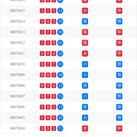
08070016
3
5
1
09
单
中
08070015
1
7
5
13
小
中
08070014
3
4
3
10
单
错
08070013
2
7
9
18
双
中
08070012
1
1
0
02
双
中
08070011
9
9
4
22
大
中
08070010
9
7
7
23
小
错
08070009
9
6
3
18
小
错
08070008
8
2
3
13
双
错
08070007
0
7
8
15
小
错
08070006
2
9
2
13
双
错
08070005
1
0
9
10
大
错
08070004
5
5
5
15
大
中