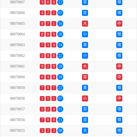
08070067
3
6
6
15
双
错
08070066
4
2
1
07
双
错
08070065
8
7
1
16
大
中
08070064
8
9
9
26
小
错
08070063
7
3
4
14
单
错
08070062
5
9
8
22
小
错
08070061
9
2
9
20
大
中
08070060
6
4
8
18
双
中
08070059
7
8
7
22
单
错
08070058
1
5
1
07
小
中
08070057
5
2
4
11
双
错
08070056
7
8
8
23
双
错
08070055
3
2
3
08
大
错