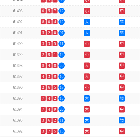
61404
1
3
2
06
小
中
61403
0
5
7
12
小
中
61402
8
0
4
12
大
错
61401
5
2
0
07
大
错
61400
3
3
5
11
小
中
61399
2
9
1
12
小
中
61398
8
4
8
20
大
中
61397
4
3
9
16
大
中
61396
2
6
5
13
小
中
61395
7
4
2
13
大
错
61394
7
4
9
20
大
中
61393
3
6
2
11
大
错
61392
3
7
5
15
大
中