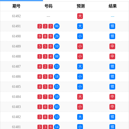
期号
号码
预测
结果
61492
---
大
---
双
61491
2
2
2
06
大
错
61490
9
8
9
26
小
错
61489
5
5
0
10
小
中
61488
1
3
4
08
小
中
61487
4
2
7
13
大
错
61486
4
5
9
18
小
错
61485
4
5
6
15
小
错
61484
3
7
9
19
大
中
61483
1
0
2
03
小
中
61482
3
8
2
13
大
错
61481
5
3
6
14
小
错