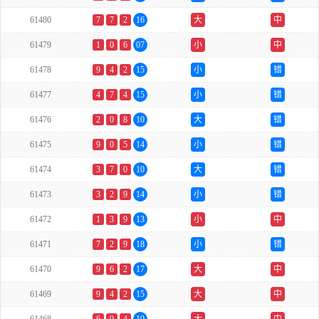
61480
7
7
2
16
大
中
61479
1
0
6
07
小
中
61478
9
4
2
15
小
错
61477
4
7
4
15
小
错
61476
2
0
8
10
大
错
61475
9
0
5
14
小
错
61474
3
7
0
10
大
错
61473
3
2
9
14
小
错
61472
1
3
9
13
小
中
61471
7
2
9
18
小
错
61470
9
6
2
17
大
中
61469
9
4
2
15
大
中