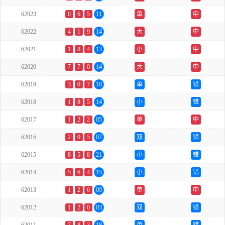
62023
0
6
5
11
单
中
62022
4
1
9
14
大
中
62021
1
8
4
13
小
中
62020
7
7
0
14
大
中
62019
3
0
7
10
单
错
62018
1
8
5
14
小
错
62017
1
2
2
05
单
中
62016
2
0
5
07
双
错
62015
8
5
8
21
小
错
62014
5
6
4
15
小
错
62013
1
2
6
09
单
中
62012
1
2
0
03
双
错