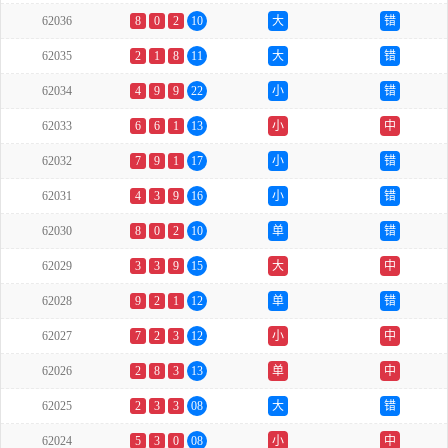
62036
8
0
2
10
大
错
62035
2
1
8
11
大
错
62034
4
9
9
22
小
错
62033
6
6
1
13
小
中
62032
7
9
1
17
小
错
62031
4
3
9
16
小
错
62030
8
0
2
10
单
错
62029
3
3
9
15
大
中
62028
9
2
1
12
单
错
62027
7
2
3
12
小
中
62026
2
8
3
13
单
中
62025
2
3
3
08
大
错
62024
5
3
0
08
小
中