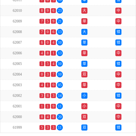
62011
7
8
3
18
单
错
62010
8
9
6
23
大
中
62009
7
5
9
21
单
中
62008
7
0
6
13
大
错
62007
6
0
4
10
单
错
62006
4
8
1
13
单
中
62005
1
5
4
10
单
错
62004
0
3
7
10
双
中
62003
4
1
0
05
单
中
62002
3
8
3
14
小
错
62001
1
1
9
11
小
中
62000
8
4
8
20
双
中
61999
5
3
3
11
双
错