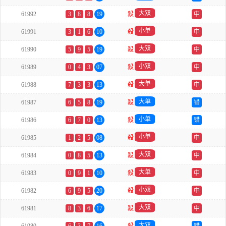
大双
61992
3
8
8
19
殺
中
小单
61991
3
1
6
10
殺
中
大双
61990
5
9
5
19
殺
中
小双
61989
0
4
3
07
殺
中
大单
61988
7
3
3
13
殺
中
大单
61987
6
5
8
19
殺
错
小单
61986
6
7
0
13
殺
错
小单
61985
1
2
5
08
殺
中
大双
61984
0
8
5
13
殺
中
大单
61983
0
9
1
10
殺
中
小双
61982
6
9
5
20
殺
中
大双
61981
8
3
6
17
殺
中
大双