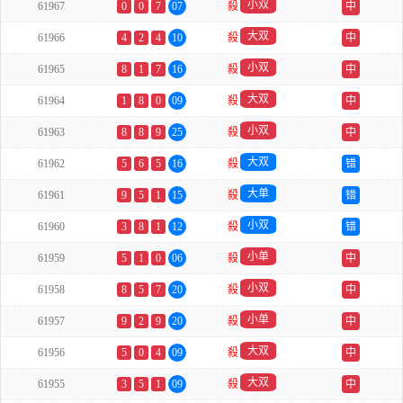
小双
61967
0
0
7
07
殺
中
大双
61966
4
2
4
10
殺
中
小双
61965
8
1
7
16
殺
中
大双
61964
1
8
0
09
殺
中
小双
61963
8
8
9
25
殺
中
大双
61962
5
6
5
16
殺
错
大单
61961
9
5
1
15
殺
错
小双
61960
3
8
1
12
殺
错
小单
61959
5
1
0
06
殺
中
小双
61958
8
5
7
20
殺
中
小单
61957
9
2
9
20
殺
中
大双
61956
5
0
4
09
殺
中
大双
61955
3
5
1
09
殺
中