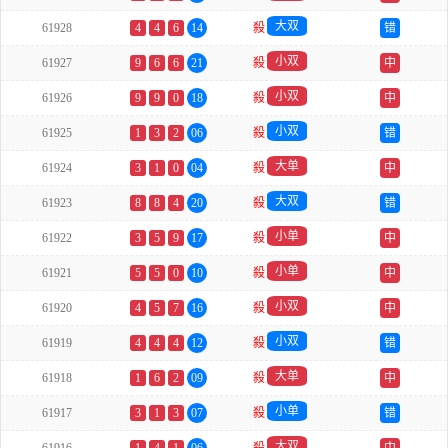
大双
61928
4
4
6
14
殺
错
小双
61927
9
6
6
21
殺
中
小双
61926
9
9
0
18
殺
中
小双
61925
1
3
2
06
殺
错
大单
61924
3
1
0
04
殺
中
大双
61923
8
8
4
20
殺
错
小单
61922
3
5
9
17
殺
中
小单
61921
5
5
0
10
殺
中
小双
61920
4
5
7
16
殺
中
小双
61919
4
4
4
12
殺
错
大单
61918
1
6
2
09
殺
中
小单
61917
3
1
3
07
殺
错
大双