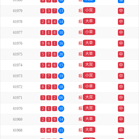
61980
6
3
7
16
殺
错
小双
61979
3
3
7
13
殺
中
大单
61978
2
8
4
14
殺
中
小单
61977
1
1
8
10
殺
中
大单
61976
9
6
1
16
殺
中
大单
61975
5
7
8
20
殺
中
大双
61974
5
4
6
15
殺
中
小双
61973
7
7
5
19
殺
中
小单
61972
8
7
3
18
殺
中
大双
61971
3
1
2
06
殺
中
大双
61970
2
1
7
10
殺
中
大单
61969
2
3
9
14
殺
中
大单
61968
5
4
2
11
殺
中