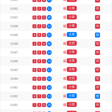
61693
2
6
4
12
殺
中
小单
61692
5
2
5
12
殺
中
小单
61691
0
6
2
08
殺
中
小单
61690
2
5
8
15
殺
中
大单
61689
4
9
8
21
殺
错
大双
61688
2
0
4
06
殺
中
小单
61687
4
6
4
14
殺
中
大单
61686
5
8
1
14
殺
中
大单
61685
0
9
4
13
殺
中
大双
61684
9
8
2
19
殺
中
小单
61683
6
3
5
14
殺
中
小单
61682
4
7
2
13
殺
错
小双
61681
7
4
8
19
殺
中