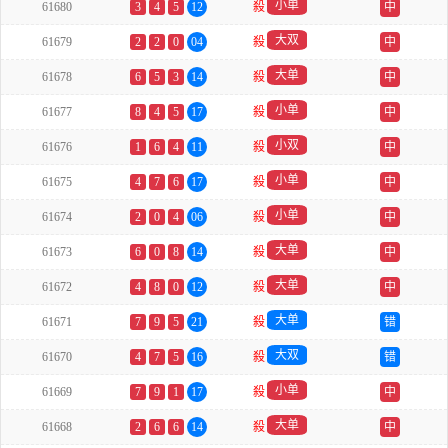
小单
61680
3
4
5
12
殺
中
大双
61679
2
2
0
04
殺
中
大单
61678
6
5
3
14
殺
中
小单
61677
8
4
5
17
殺
中
小双
61676
1
6
4
11
殺
中
小单
61675
4
7
6
17
殺
中
小单
61674
2
0
4
06
殺
中
大单
61673
6
0
8
14
殺
中
大单
61672
4
8
0
12
殺
中
大单
61671
7
9
5
21
殺
错
大双
61670
4
7
5
16
殺
错
小单
61669
7
9
1
17
殺
中
大单
61668
2
6
6
14
殺
中