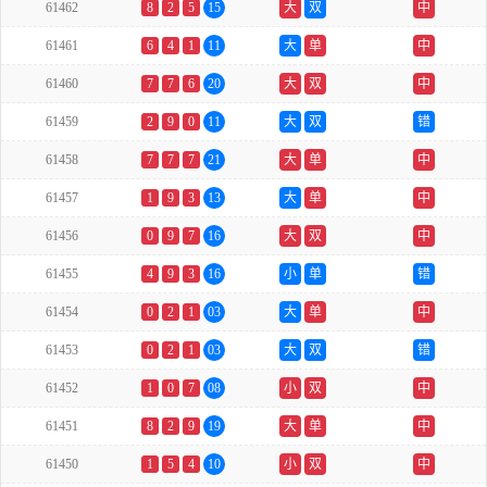
61462
8
2
5
15
大
双
中
61461
6
4
1
11
大
单
中
61460
7
7
6
20
大
双
中
61459
2
9
0
11
大
双
错
61458
7
7
7
21
大
单
中
61457
1
9
3
13
大
单
中
61456
0
9
7
16
大
双
中
61455
4
9
3
16
小
单
错
61454
0
2
1
03
大
单
中
61453
0
2
1
03
大
双
错
61452
1
0
7
08
小
双
中
61451
8
2
9
19
大
单
中
61450
1
5
4
10
小
双
中