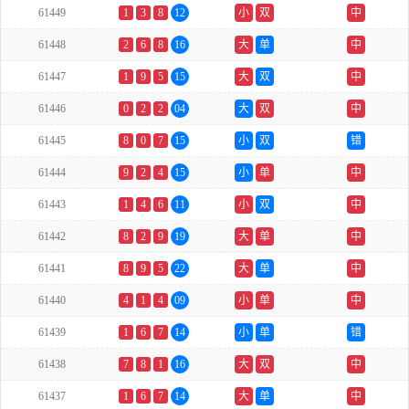
61449
1
3
8
12
小
双
中
61448
2
6
8
16
大
单
中
61447
1
9
5
15
大
双
中
61446
0
2
2
04
大
双
中
61445
8
0
7
15
小
双
错
61444
9
2
4
15
小
单
中
61443
1
4
6
11
小
双
中
61442
8
2
9
19
大
单
中
61441
8
9
5
22
大
单
中
61440
4
1
4
09
小
单
中
61439
1
6
7
14
小
单
错
61438
7
8
1
16
大
双
中
61437
1
6
7
14
大
单
中