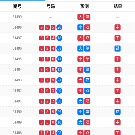
期号
号码
预测
结果
61499
---
大
单
---
61498
9
6
5
20
小
双
中
61497
8
6
4
18
大
双
中
61496
2
2
4
08
大
单
错
61495
0
5
6
11
小
单
中
61494
3
0
9
12
小
单
中
61493
5
7
9
21
大
双
中
61492
6
0
3
09
小
双
中
61491
2
2
2
06
大
双
中
61490
9
8
9
26
小
单
错
61489
5
5
0
10
大
双
中
61488
1
3
4
08
小
双
中