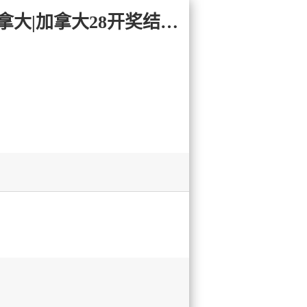
易记域名-28yC.com 加拿大28-28加拿大刮奖-pc开奖结果预测加拿大|加拿大28开奖结果预测官网|加拿大预测28在线预测官网_专注研究!