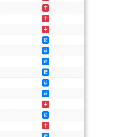
中
中
中
错
错
错
错
错
错
中
错
中
错