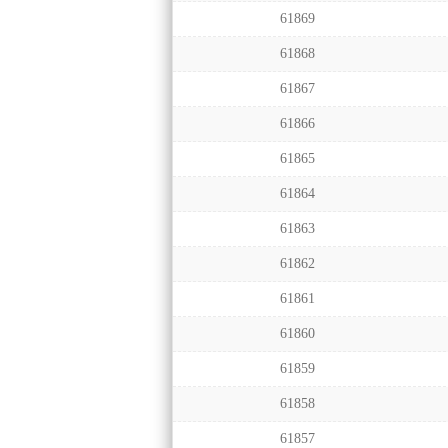
61869
61868
61867
61866
61865
61864
61863
61862
61861
61860
61859
61858
61857