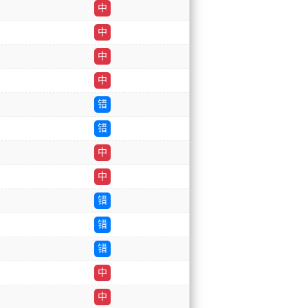
中
中
中
中
错
错
中
中
错
错
错
中
中