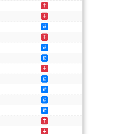
中
中
错
中
错
错
中
错
错
错
错
中
中