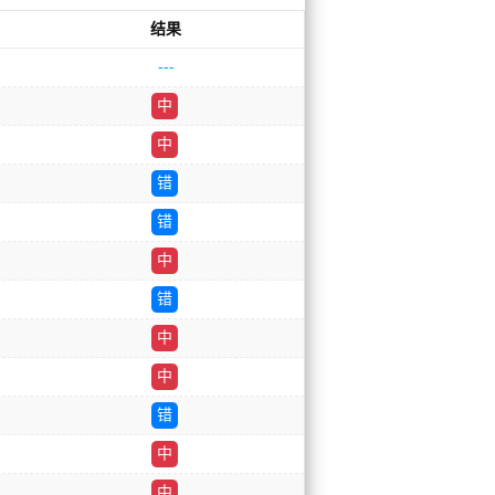
结果
---
中
中
错
错
中
错
中
中
错
中
中