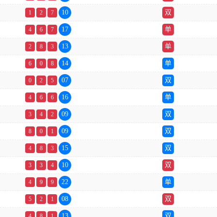
10
双
1
2
7
17
单
4
6
7
13
单
2
8
3
14
单
6
0
8
07
双
0
2
5
16
单
4
6
6
09
双
3
4
2
09
双
8
0
1
15
双
4
8
3
10
双
3
3
4
22
单
4
9
9
08
双
5
2
1
13
双
4
8
1