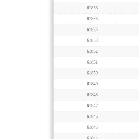
61856
61855
61854
61853
61852
61851
61850
61849
61848
61847
61846
61845
61844