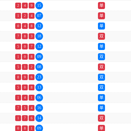
15
单
2
4
9
07
单
1
2
4
12
单
0
4
8
18
双
7
8
3
12
单
5
0
7
09
双
1
0
8
08
双
5
1
2
23
双
8
9
6
13
双
5
0
8
06
单
1
4
1
16
单
7
5
4
14
双
1
7
6
09
单
0
8
1