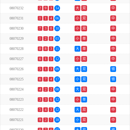
08070232
2
9
3
14
大
双
中
08070231
1
1
4
06
小
双
中
08070230
7
3
0
10
小
双
中
08070229
1
2
0
03
小
单
中
08070228
0
8
3
11
大
单
中
08070227
6
1
5
12
小
双
中
08070226
5
1
3
09
大
双
错
08070225
6
7
4
17
小
双
错
08070224
4
2
2
08
大
双
中
08070223
3
3
6
12
小
单
中
08070222
5
4
3
12
大
双
中
08070221
9
2
7
18
小
双
中