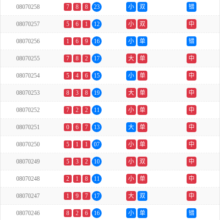
08070258
7
8
8
23
小
双
错
08070257
5
6
1
12
小
双
中
08070256
1
6
9
16
小
单
错
08070255
7
8
2
17
大
单
中
08070254
5
4
6
15
小
单
中
08070253
8
3
8
19
大
单
中
08070252
7
2
2
11
小
单
中
08070251
0
6
7
13
大
单
中
08070250
5
1
1
07
小
单
中
08070249
5
3
2
10
小
双
中
08070248
2
1
8
11
小
单
中
08070247
1
9
7
17
大
双
中
08070246
8
2
6
16
小
单
错