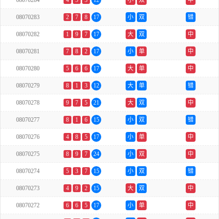
08070284
4
5
3
12
小
双
中
08070283
2
7
8
17
小
双
错
08070282
1
9
7
17
大
双
中
08070281
7
8
2
17
小
单
中
08070280
5
6
6
17
大
单
中
08070279
8
1
3
12
大
单
错
08070278
9
7
5
21
大
双
中
08070277
8
1
6
15
小
双
错
08070276
4
8
5
17
小
单
中
08070275
8
9
7
24
小
双
中
08070274
5
3
7
15
小
双
错
08070273
4
9
2
15
大
双
中
08070272
6
6
5
17
小
单
中