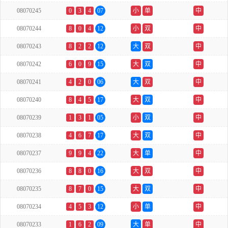
08070245
0
3
4
07
小
单
中
08070244
8
0
4
12
小
双
中
08070243
8
2
2
12
大
双
中
08070242
6
0
9
15
大
双
中
08070241
4
2
0
06
大
双
中
08070240
8
4
5
17
大
双
中
08070239
1
3
1
05
小
双
中
08070238
4
6
7
17
大
双
中
08070237
9
9
4
22
大
单
中
08070236
8
8
0
16
大
双
中
08070235
8
7
0
15
大
双
中
08070234
4
5
3
12
小
单
中
08070233
1
6
2
09
大
单
中