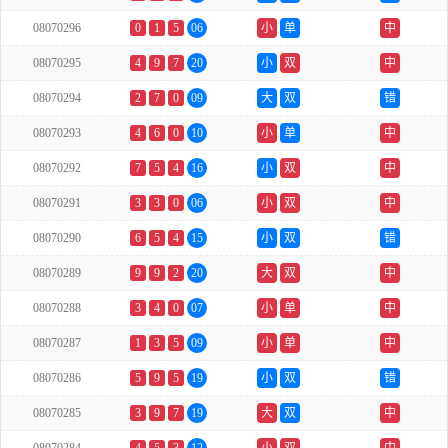
08070296
0
1
5
06
小
单
中
08070295
4
9
7
20
小
双
中
08070294
2
7
0
09
大
双
错
08070293
4
6
0
10
小
单
中
08070292
7
5
4
16
小
双
中
08070291
3
3
0
06
小
双
中
08070290
6
5
4
15
小
双
错
08070289
9
9
2
20
大
双
中
08070288
3
4
0
07
小
单
中
08070287
1
3
5
09
小
单
中
08070286
5
9
5
19
小
双
错
08070285
3
9
7
19
大
双
中