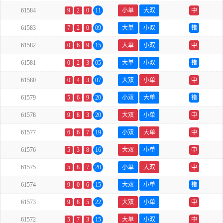
61584
9
2
0
11
小单
大双
中
61583
7
2
0
09
大单
小双
错
61582
0
6
9
15
大单
小双
中
61581
0
2
3
05
大单
小双
错
61580
0
4
3
07
大双
小单
中
61579
5
6
9
20
小双
大单
错
61578
9
8
3
20
大双
小单
中
61577
6
6
7
19
小双
大单
中
61576
5
3
8
16
大双
小单
中
61575
5
8
7
20
小单
大双
中
61574
9
0
6
15
大双
小单
错
61573
9
8
5
22
大双
小单
中
61572
5
7
3
15
大单
小双
中