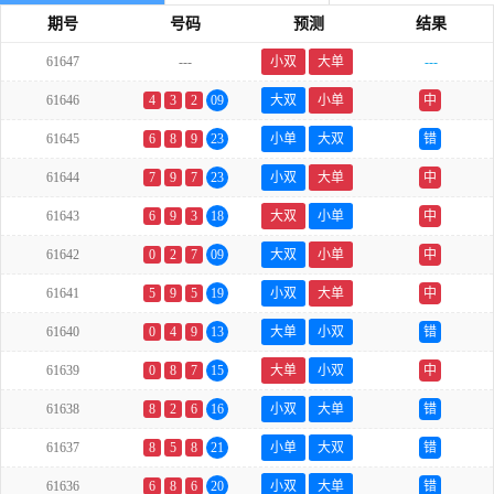
期号
号码
预测
结果
61647
---
小双
大单
---
61646
4
3
2
09
大双
小单
中
61645
6
8
9
23
小单
大双
错
61644
7
9
7
23
小双
大单
中
61643
6
9
3
18
大双
小单
中
61642
0
2
7
09
大双
小单
中
61641
5
9
5
19
小双
大单
中
61640
0
4
9
13
大单
小双
错
61639
0
8
7
15
大单
小双
中
61638
8
2
6
16
小双
大单
错
61637
8
5
8
21
小单
大双
错
61636
6
8
6
20
小双
大单
错