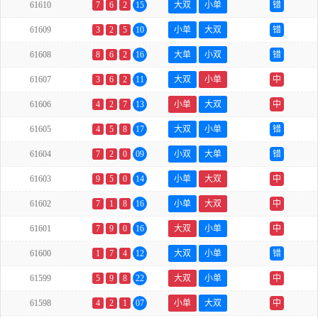
61610
7
6
2
15
大双
小单
错
61609
3
2
5
10
小单
大双
错
61608
8
6
2
16
大单
小双
错
61607
3
6
2
11
大双
小单
中
61606
4
2
7
13
小单
大双
中
61605
4
5
8
17
大双
小单
错
61604
7
2
0
09
小双
大单
错
61603
9
5
0
14
小单
大双
中
61602
7
1
8
16
小单
大双
中
61601
7
9
0
16
大双
小单
中
61600
1
7
4
12
大双
小单
错
61599
5
9
8
22
大双
小单
中
61598
4
2
1
07
小单
大双
中