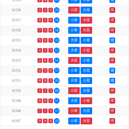
61559
2
4
5
11
小双
大单
错
61558
2
2
6
10
小双
大单
中
61557
9
3
6
18
小单
大双
中
61556
7
3
8
18
小单
大双
中
61555
5
0
5
10
大双
小单
错
61554
4
5
3
12
大单
小双
中
61553
2
9
3
14
大双
小单
中
61552
4
5
6
15
小单
大双
错
61551
8
9
3
20
大单
小双
错
61550
1
2
5
08
小双
大单
中
61549
9
0
2
11
大双
小单
中
61548
7
1
5
13
小单
大双
中
61547
9
9
0
18
小单
大双
中